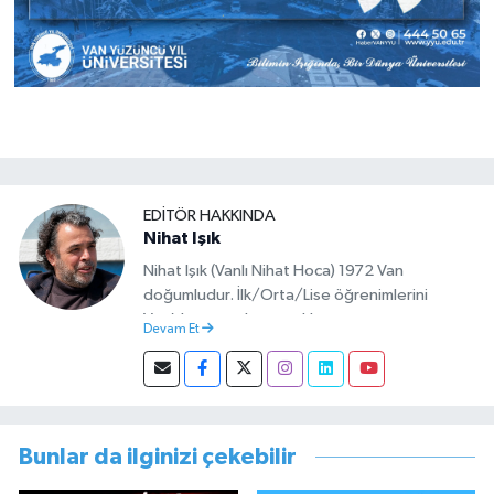
EDITÖR HAKKINDA
Nihat Işık
Nihat Işık (Vanlı Nihat Hoca) 1972 Van
doğumludur. İlk/Orta/Lise öğrenimlerini
Van’da tamamlamıştır. Hacettepe mezunu
Devam Et
olup Van’da köy öğretmeni olarak memuriyete
başlamıştır. Asteğmen olarak yaptığı vatani
görevi dönüşü Van Sosyal Hizmetler İl
Müdürlüğünde Sosyal Hizmet Uzmanı olarak
çalışmıştır. En son Çocuk Evleri Müdürlüğü
Bunlar da ilginizi çekebilir
görevini yürütürken istifa edip sosyal medyayı
tercih etmiştir.