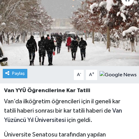
Paylaş
-
+
A
A
Van YYÜ Öğrencilerine Kar Tatili
Van’da ilköğretim öğrencileri için il geneli kar
tatili haberi sonrası bir kar tatili haberi de
Van
Yüzüncü Yıl Üniversitesi
için geldi.
Üniversite Senatosu tarafından yapılan