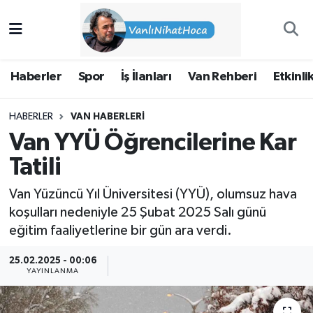
Haberler
İpekyolu Nöbetçi Eczaneler
Haberler
Spor
İş İlanları
Van Rehberi
Etkinli
Spor
İpekyolu Hava Durumu
HABERLER
VAN HABERLERI
İş İlanları
İpekyolu Trafik Yoğunluk Haritası
Van YYÜ Öğrencilerine Kar
Van Rehberi
Süper Lig Puan Durumu ve Fikstür
Tatili
Van Yüzüncü Yıl Üniversitesi (YYÜ), olumsuz hava
Etkinlikler
Tüm Manşetler
koşulları nedeniyle 25 Şubat 2025 Salı günü
eğitim faaliyetlerine bir gün ara verdi.
Köşe Yazıları
Son Dakika Haberleri
25.02.2025 - 00:06
Hakkımda
Haber Arşivi
YAYINLANMA