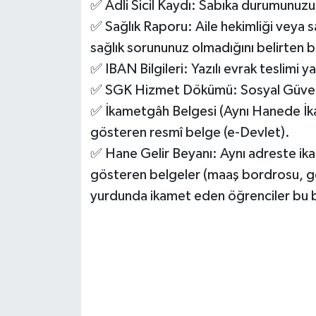
✅ Adli Sicil Kaydı: Sabıka durumunuz
✅ Sağlık Raporu: Aile hekimliği veya s
sağlık sorununuz olmadığını belirten 
✅ IBAN Bilgileri: Yazılı evrak teslimi 
✅ SGK Hizmet Dökümü: Sosyal Güvenli
✅ İkametgâh Belgesi (Aynı Hanede İka
gösteren resmî belge (e-Devlet).
✅ Hane Gelir Beyanı: Aynı adreste ika
gösteren belgeler (maaş bordrosu, ge
yurdunda ikamet eden öğrenciler bu b