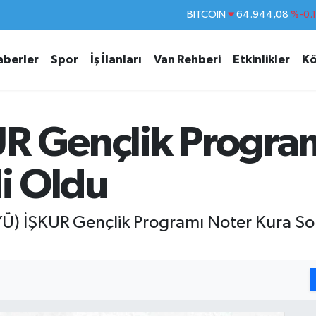
DOLAR
47,7436
%0.
EURO
55,2510
%0.
aberler
Spor
İş İlanları
Van Rehberi
Etkinlikler
Kö
STERLİN
64,4811
%0.
GRAM ALTIN
6660.55
%0.
BİST100
13.779
%-
R Gençlik Program
BITCOIN
64.944,08
%-0.
li Oldu
YYÜ) İŞKUR Gençlik Programı Noter Kura So