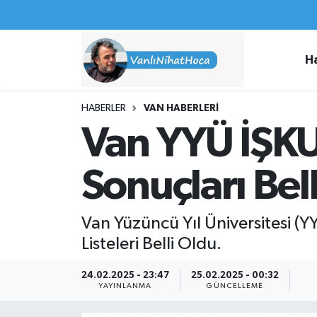
Haberler
İpekyolu Nöbetçi Eczaneler
H
Spor
İpekyolu Hava Durumu
HABERLER
VAN HABERLERI
İş İlanları
İpekyolu Trafik Yoğunluk Haritası
Van YYÜ İŞKU
Van Rehberi
Süper Lig Puan Durumu ve Fikstür
Sonuçları Bel
Etkinlikler
Tüm Manşetler
Van Yüzüncü Yıl Üniversitesi (
Köşe Yazıları
Son Dakika Haberleri
Listeleri Belli Oldu.
Hakkımda
Haber Arşivi
24.02.2025 - 23:47
25.02.2025 - 00:32
YAYINLANMA
GÜNCELLEME