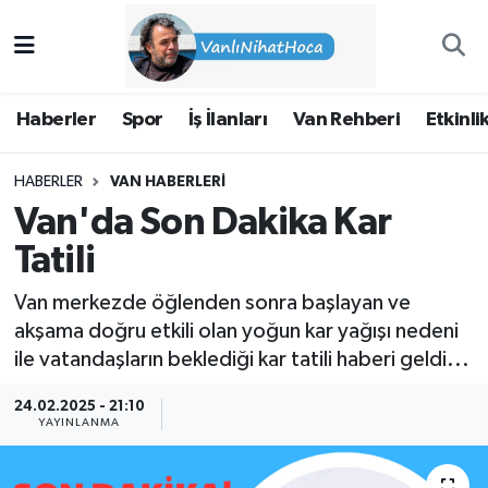
Haberler
İpekyolu Nöbetçi Eczaneler
Haberler
Spor
İş İlanları
Van Rehberi
Etkinli
Spor
İpekyolu Hava Durumu
HABERLER
VAN HABERLERI
İş İlanları
İpekyolu Trafik Yoğunluk Haritası
Van'da Son Dakika Kar
Van Rehberi
Süper Lig Puan Durumu ve Fikstür
Tatili
Van merkezde öğlenden sonra başlayan ve
Etkinlikler
Tüm Manşetler
akşama doğru etkili olan yoğun kar yağışı nedeni
ile vatandaşların beklediği kar tatili haberi geldi...
Köşe Yazıları
Son Dakika Haberleri
24.02.2025 - 21:10
Hakkımda
Haber Arşivi
YAYINLANMA