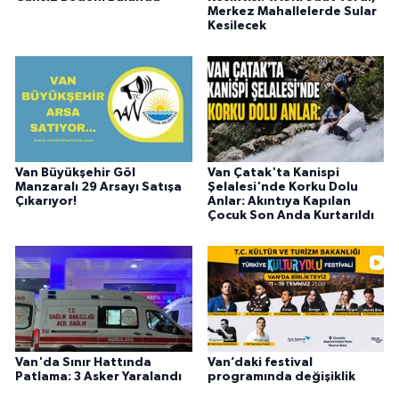
Merkez Mahallelerde Sular
Kesilecek
Van Büyükşehir Göl
Van Çatak'ta Kanispi
Manzaralı 29 Arsayı Satışa
Şelalesi'nde Korku Dolu
Çıkarıyor!
Anlar: Akıntıya Kapılan
Çocuk Son Anda Kurtarıldı
Van'da Sınır Hattında
Van’daki festival
Patlama: 3 Asker Yaralandı
programında değişiklik