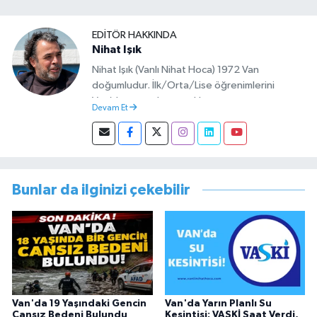
EDITÖR HAKKINDA
Nihat Işık
Nihat Işık (Vanlı Nihat Hoca) 1972 Van
doğumludur. İlk/Orta/Lise öğrenimlerini
Van’da tamamlamıştır. Hacettepe mezunu
Devam Et
olup Van’da köy öğretmeni olarak memuriyete
başlamıştır. Asteğmen olarak yaptığı vatani
görevi dönüşü Van Sosyal Hizmetler İl
Müdürlüğünde Sosyal Hizmet Uzmanı olarak
çalışmıştır. En son Çocuk Evleri Müdürlüğü
Bunlar da ilginizi çekebilir
görevini yürütürken istifa edip sosyal medyayı
tercih etmiştir.
Van'da 19 Yaşındaki Gencin
Van'da Yarın Planlı Su
Cansız Bedeni Bulundu
Kesintisi: VASKİ Saat Verdi,