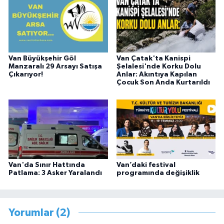
Van Büyükşehir Göl
Van Çatak'ta Kanispi
Manzaralı 29 Arsayı Satışa
Şelalesi'nde Korku Dolu
Çıkarıyor!
Anlar: Akıntıya Kapılan
Çocuk Son Anda Kurtarıldı
Van'da Sınır Hattında
Van’daki festival
Patlama: 3 Asker Yaralandı
programında değişiklik
Yorumlar (2)