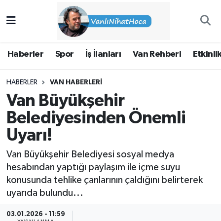
Haberler
İpekyolu Nöbetçi Eczaneler
Haberler
Spor
İş İlanları
Van Rehberi
Etkinli
Spor
İpekyolu Hava Durumu
HABERLER
VAN HABERLERI
İş İlanları
İpekyolu Trafik Yoğunluk Haritası
Van Büyükşehir
Van Rehberi
Süper Lig Puan Durumu ve Fikstür
Belediyesinden Önemli
Uyarı!
Etkinlikler
Tüm Manşetler
Van Büyükşehir Belediyesi sosyal medya
Köşe Yazıları
Son Dakika Haberleri
hesabından yaptığı paylaşım ile içme suyu
konusunda tehlike çanlarının çaldığını belirterek
Hakkımda
Haber Arşivi
uyarıda bulundu...
03.01.2026 - 11:59