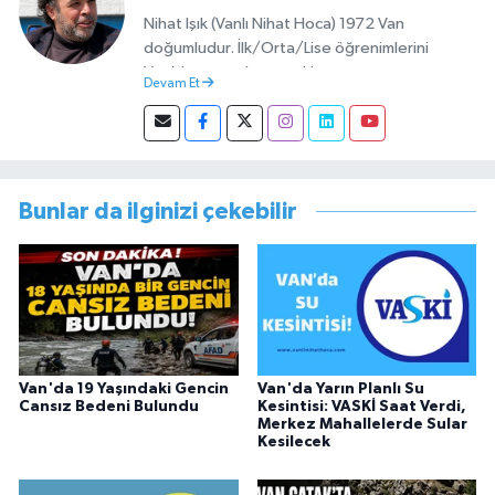
Nihat Işık (Vanlı Nihat Hoca) 1972 Van
doğumludur. İlk/Orta/Lise öğrenimlerini
Van’da tamamlamıştır. Hacettepe mezunu
Devam Et
olup Van’da köy öğretmeni olarak memuriyete
başlamıştır. Asteğmen olarak yaptığı vatani
görevi dönüşü Van Sosyal Hizmetler İl
Müdürlüğünde Sosyal Hizmet Uzmanı olarak
çalışmıştır. En son Çocuk Evleri Müdürlüğü
Bunlar da ilginizi çekebilir
görevini yürütürken istifa edip sosyal medyayı
tercih etmiştir.
Van'da 19 Yaşındaki Gencin
Van'da Yarın Planlı Su
Cansız Bedeni Bulundu
Kesintisi: VASKİ Saat Verdi,
Merkez Mahallelerde Sular
Kesilecek