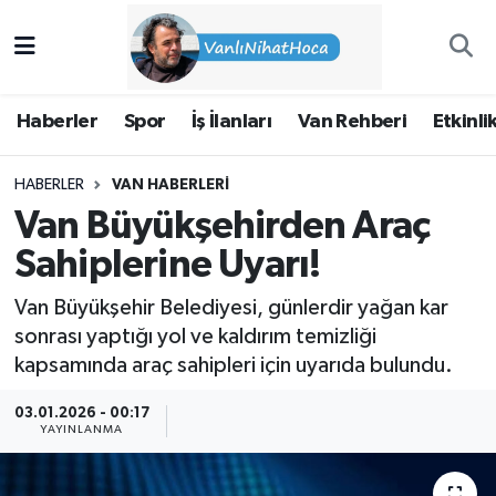
Haberler
İpekyolu Nöbetçi Eczaneler
Haberler
Spor
İş İlanları
Van Rehberi
Etkinli
Spor
İpekyolu Hava Durumu
HABERLER
VAN HABERLERI
İş İlanları
İpekyolu Trafik Yoğunluk Haritası
Van Büyükşehirden Araç
Van Rehberi
Süper Lig Puan Durumu ve Fikstür
Sahiplerine Uyarı!
Van Büyükşehir Belediyesi, günlerdir yağan kar
Etkinlikler
Tüm Manşetler
sonrası yaptığı yol ve kaldırım temizliği
kapsamında araç sahipleri için uyarıda bulundu.
Köşe Yazıları
Son Dakika Haberleri
03.01.2026 - 00:17
Hakkımda
Haber Arşivi
YAYINLANMA