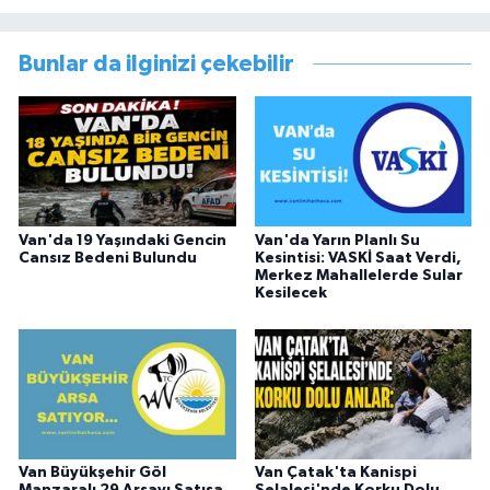
Müdürlüğünde Sosyal Hizmet Uzmanı olarak
çalışmıştır. En son Çocuk Evleri Müdürlüğü
Bunlar da ilginizi çekebilir
görevini yürütürken istifa edip sosyal medyayı
tercih etmiştir.
Van'da 19 Yaşındaki Gencin
Van'da Yarın Planlı Su
Cansız Bedeni Bulundu
Kesintisi: VASKİ Saat Verdi,
Merkez Mahallelerde Sular
Kesilecek
Van Büyükşehir Göl
Van Çatak'ta Kanispi