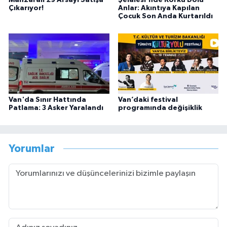
Manzaralı 29 Arsayı Satışa
Şelalesi'nde Korku Dolu
Çıkarıyor!
Anlar: Akıntıya Kapılan
Çocuk Son Anda Kurtarıldı
Van'da Sınır Hattında
Van’daki festival
Patlama: 3 Asker Yaralandı
programında değişiklik
Yorumlar