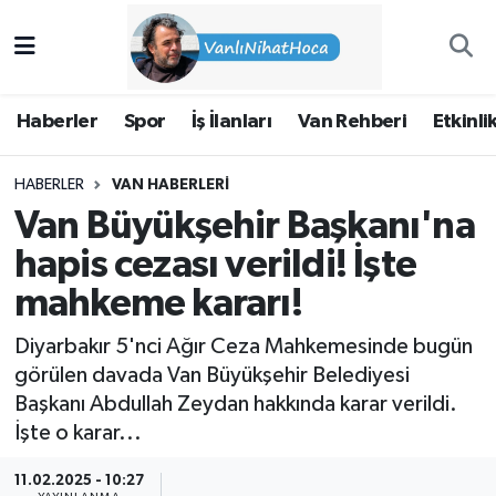
Haberler
İpekyolu Nöbetçi Eczaneler
Haberler
Spor
İş İlanları
Van Rehberi
Etkinli
Spor
İpekyolu Hava Durumu
HABERLER
VAN HABERLERI
İş İlanları
İpekyolu Trafik Yoğunluk Haritası
Van Büyükşehir Başkanı'na
Van Rehberi
Süper Lig Puan Durumu ve Fikstür
hapis cezası verildi! İşte
mahkeme kararı!
Etkinlikler
Tüm Manşetler
Diyarbakır 5'nci Ağır Ceza Mahkemesinde bugün
Köşe Yazıları
Son Dakika Haberleri
görülen davada Van Büyükşehir Belediyesi
Başkanı Abdullah Zeydan hakkında karar verildi.
Hakkımda
Haber Arşivi
İşte o karar...
11.02.2025 - 10:27