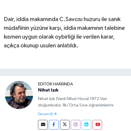
Dair, iddia makamında C.Savcısı huzuru ile sanık
müdafiinin yüzüne karşı, iddia makamının talebine
kısmen uygun olarak oybirliği ile verilen karar,
açıkça okunup usulen anlatıldı.
EDITÖR HAKKINDA
Nihat Işık
Nihat Işık (Vanlı Nihat Hoca) 1972 Van
doğumludur. İlk/Orta/Lise öğrenimlerini
Van’da tamamlamıştır. Hacettepe mezunu
Devam Et
olup Van’da köy öğretmeni olarak memuriyete
başlamıştır. Asteğmen olarak yaptığı vatani
görevi dönüşü Van Sosyal Hizmetler İl