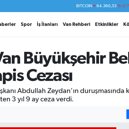
DOLAR
47,7069
%0.
EURO
55,0265
%0.
aberler
Spor
İş İlanları
Van Rehberi
Etkinlikler
Kö
STERLİN
64,1897
%0.
GRAM ALTIN
6574.81
%1.
BİST100
13.887
%6
Van Büyükşehir Be
pis Cezası
aşkanı Abdullah Zeydan’ın duruşmasında 
n 3 yıl 9 ay ceza verdi.