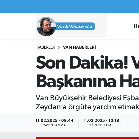
Haberler
İpekyolu Nöbetçi Eczaneler
H
Spor
İpekyolu Hava Durumu
HABERLER
VAN HABERLERI
İş İlanları
İpekyolu Trafik Yoğunluk Haritası
Son Dakika! 
Van Rehberi
Süper Lig Puan Durumu ve Fikstür
Başkanına Ha
Etkinlikler
Tüm Manşetler
Van Büyükşehir Belediyesi Eşb
Köşe Yazıları
Son Dakika Haberleri
Zeydan’a örgüte yardım etmekte
Hakkımda
Haber Arşivi
11.02.2025 - 09:44
11.02.2025 - 10:18
YAYINLANMA
GÜNCELLEME