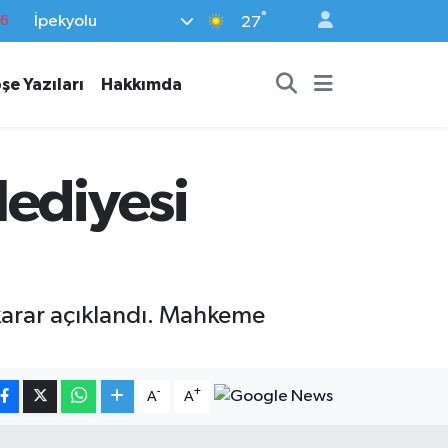
°
İpekyolu
27
17
01
şe Yazıları
Hakkımda
02
44
4
lediyesi
karar açıklandı. Mahkeme
-
+
A
A