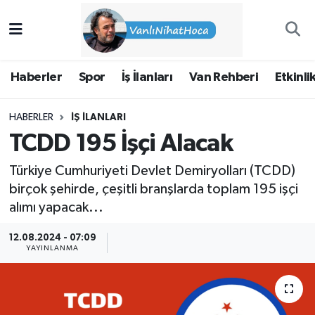
Haberler
İpekyolu Nöbetçi Eczaneler
Haberler
Spor
İş İlanları
Van Rehberi
Etkinli
Spor
İpekyolu Hava Durumu
HABERLER
İŞ İLANLARI
İş İlanları
İpekyolu Trafik Yoğunluk Haritası
TCDD 195 İşçi Alacak
Van Rehberi
Süper Lig Puan Durumu ve Fikstür
Türkiye Cumhuriyeti Devlet Demiryolları (TCDD)
birçok şehirde, çeşitli branşlarda toplam 195 işçi
Etkinlikler
Tüm Manşetler
alımı yapacak...
Köşe Yazıları
Son Dakika Haberleri
12.08.2024 - 07:09
YAYINLANMA
Hakkımda
Haber Arşivi