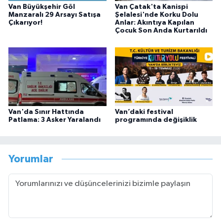
Van Büyükşehir Göl
Van Çatak'ta Kanispi
Manzaralı 29 Arsayı Satışa
Şelalesi'nde Korku Dolu
Çıkarıyor!
Anlar: Akıntıya Kapılan
Çocuk Son Anda Kurtarıldı
Van'da Sınır Hattında
Van’daki festival
Patlama: 3 Asker Yaralandı
programında değişiklik
Yorumlar