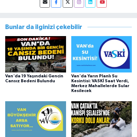
başlamıştır. Asteğmen olarak yaptığı vatani
görevi dönüşü Van Sosyal Hizmetler İl
Müdürlüğünde Sosyal Hizmet Uzmanı olarak
çalışmıştır. En son Çocuk Evleri Müdürlüğü
Bunlar da ilginizi çekebilir
görevini yürütürken istifa edip sosyal medyayı
tercih etmiştir.
Van'da 19 Yaşındaki Gencin
Van'da Yarın Planlı Su
Cansız Bedeni Bulundu
Kesintisi: VASKİ Saat Verdi,
Merkez Mahallelerde Sular
Kesilecek