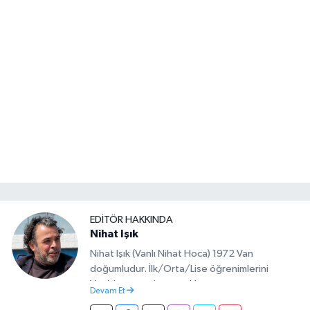
EDITÖR HAKKINDA
Nihat Işık
Nihat Işık (Vanlı Nihat Hoca) 1972 Van
doğumludur. İlk/Orta/Lise öğrenimlerini
Van’da tamamlamıştır. Hacettepe mezunu
Devam Et
olup Van’da köy öğretmeni olarak memuriyete