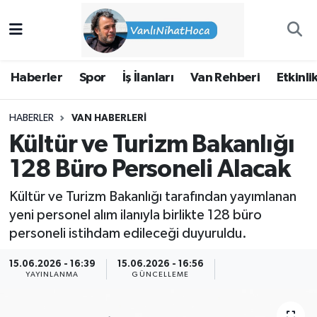
Haberler
İpekyolu Nöbetçi Eczaneler
Haberler
Spor
İş İlanları
Van Rehberi
Etkinli
Spor
İpekyolu Hava Durumu
HABERLER
VAN HABERLERI
İş İlanları
İpekyolu Trafik Yoğunluk Haritası
Kültür ve Turizm Bakanlığı
Van Rehberi
Süper Lig Puan Durumu ve Fikstür
128 Büro Personeli Alacak
Kültür ve Turizm Bakanlığı tarafından yayımlanan
Etkinlikler
Tüm Manşetler
yeni personel alım ilanıyla birlikte 128 büro
personeli istihdam edileceği duyuruldu.
Köşe Yazıları
Son Dakika Haberleri
15.06.2026 - 16:39
15.06.2026 - 16:56
Hakkımda
Haber Arşivi
YAYINLANMA
GÜNCELLEME