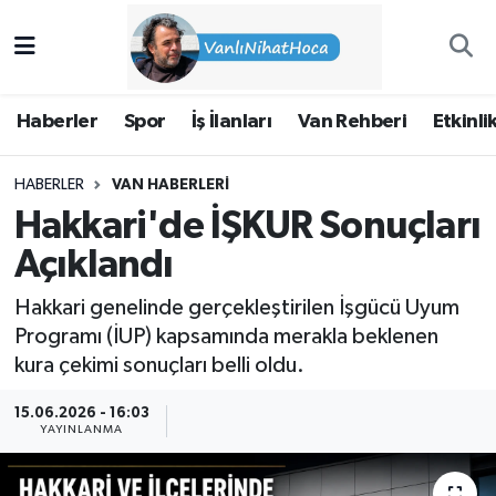
Haberler
İpekyolu Nöbetçi Eczaneler
Haberler
Spor
İş İlanları
Van Rehberi
Etkinli
Spor
İpekyolu Hava Durumu
HABERLER
VAN HABERLERI
İş İlanları
İpekyolu Trafik Yoğunluk Haritası
Hakkari'de İŞKUR Sonuçları
Van Rehberi
Süper Lig Puan Durumu ve Fikstür
Açıklandı
Hakkari genelinde gerçekleştirilen İşgücü Uyum
Etkinlikler
Tüm Manşetler
Programı (İUP) kapsamında merakla beklenen
kura çekimi sonuçları belli oldu.
Köşe Yazıları
Son Dakika Haberleri
15.06.2026 - 16:03
Hakkımda
Haber Arşivi
YAYINLANMA