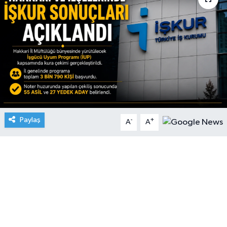
Paylaş
-
+
A
A