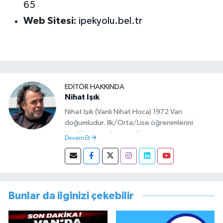
65
Web Sitesi:
ipekyolu.bel.tr
EDITÖR HAKKINDA
Nihat Işık
Nihat Işık (Vanlı Nihat Hoca) 1972 Van
doğumludur. İlk/Orta/Lise öğrenimlerini
Van’da tamamlamıştır. Hacettepe mezunu
Devam Et
olup Van’da köy öğretmeni olarak memuriyete
başlamıştır. Asteğmen olarak yaptığı vatani
görevi dönüşü Van Sosyal Hizmetler İl
Müdürlüğünde Sosyal Hizmet Uzmanı olarak
çalışmıştır. En son Çocuk Evleri Müdürlüğü
Bunlar da ilginizi çekebilir
görevini yürütürken istifa edip sosyal medyayı
tercih etmiştir.