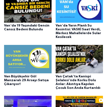
Van'da 19 Yaşındaki Gencin
Van'da Yarın Planlı Su
Cansız Bedeni Bulundu
Kesintisi: VASKİ Saat Verdi,
Merkez Mahallelerde Sular
Kesilecek
Van Büyükşehir Göl
Van Çatak'ta Kanispi
Manzaralı 29 Arsayı Satışa
Şelalesi'nde Korku Dolu
Çıkarıyor!
Anlar: Akıntıya Kapılan
Çocuk Son Anda Kurtarıldı