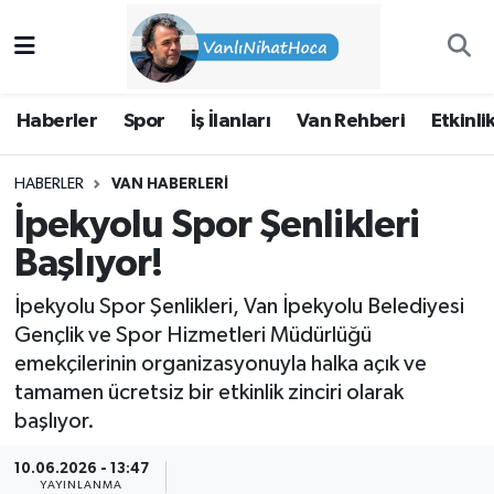
Haberler
İpekyolu Nöbetçi Eczaneler
Haberler
Spor
İş İlanları
Van Rehberi
Etkinli
Spor
İpekyolu Hava Durumu
HABERLER
VAN HABERLERI
İş İlanları
İpekyolu Trafik Yoğunluk Haritası
İpekyolu Spor Şenlikleri
Van Rehberi
Süper Lig Puan Durumu ve Fikstür
Başlıyor!
İpekyolu Spor Şenlikleri, Van İpekyolu Belediyesi
Etkinlikler
Tüm Manşetler
Gençlik ve Spor Hizmetleri Müdürlüğü
emekçilerinin organizasyonuyla halka açık ve
Köşe Yazıları
Son Dakika Haberleri
tamamen ücretsiz bir etkinlik zinciri olarak
başlıyor.
Hakkımda
Haber Arşivi
10.06.2026 - 13:47
YAYINLANMA