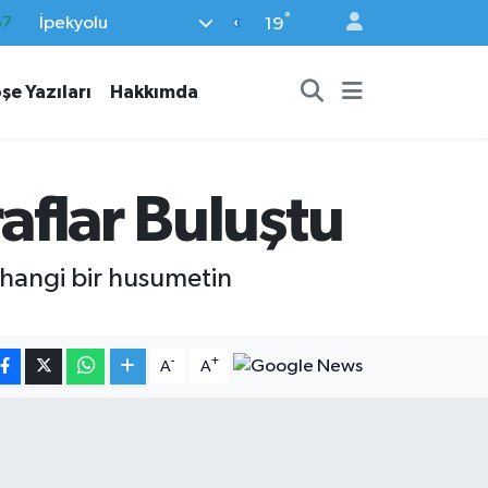
°
İpekyolu
18
19
32
şe Yazıları
Hakkımda
38
03
14
aflar Buluştu
87
rhangi bir husumetin
-
+
A
A