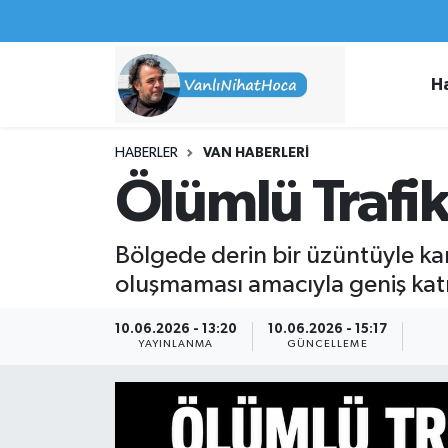
Haberler
İpekyolu Nöbetçi Eczaneler
H
Spor
İpekyolu Hava Durumu
HABERLER
VAN HABERLERI
İş İlanları
İpekyolu Trafik Yoğunluk Haritası
Ölümlü Trafik
Van Rehberi
Süper Lig Puan Durumu ve Fikstür
Bölgede derin bir üzüntüyle ka
Etkinlikler
Tüm Manşetler
oluşmaması amacıyla geniş katıl
Köşe Yazıları
Son Dakika Haberleri
10.06.2026 - 13:20
10.06.2026 - 15:17
YAYINLANMA
GÜNCELLEME
Hakkımda
Haber Arşivi