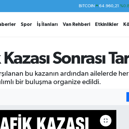
DOLAR
47,7436
%0.
EURO
55,2510
%0.
aberler
Spor
İş İlanları
Van Rehberi
Etkinlikler
Kö
STERLİN
64,4811
%0.
GRAM ALTIN
6660.55
%0.
BİST100
13.779
%-
 Kazası Sonrası Tar
BITCOIN
64.960,21
%0.
rşılanan bu kazanın ardından ailelerde he
ımlı bir buluşma organize edildi.