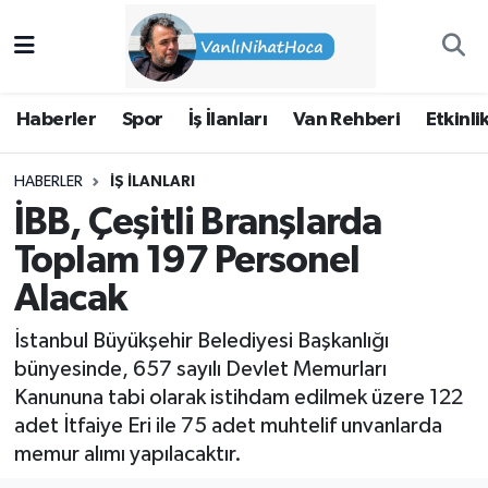
Haberler
İpekyolu Nöbetçi Eczaneler
Haberler
Spor
İş İlanları
Van Rehberi
Etkinli
Spor
İpekyolu Hava Durumu
HABERLER
İŞ İLANLARI
İş İlanları
İpekyolu Trafik Yoğunluk Haritası
İBB, Çeşitli Branşlarda
Van Rehberi
Süper Lig Puan Durumu ve Fikstür
Toplam 197 Personel
Alacak
Etkinlikler
Tüm Manşetler
İstanbul Büyükşehir Belediyesi Başkanlığı
Köşe Yazıları
Son Dakika Haberleri
bünyesinde, 657 sayılı Devlet Memurları
Kanununa tabi olarak istihdam edilmek üzere 122
Hakkımda
Haber Arşivi
adet İtfaiye Eri ile 75 adet muhtelif unvanlarda
memur alımı yapılacaktır.