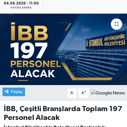
04.06.2026 - 11:00
YAYINLANMA
Paylaş
-
+
A
A
İBB, Çeşitli Branşlarda Toplam 197
Personel Alacak