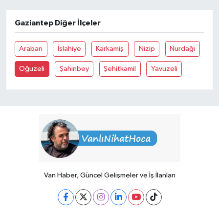
Gaziantep Diğer İlçeler
Araban
İslahiye
Karkamiş
Nizip
Nurdaği
Oğuzeli
Şahinbey
Şehitkamil
Yavuzeli
Van Haber, Güncel Gelişmeler ve İş İlanları