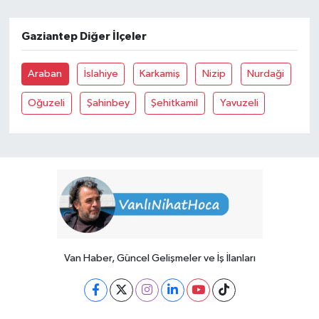
Gaziantep Diğer İlçeler
Araban
İslahiye
Karkamiş
Nizip
Nurdaği
Oğuzeli
Şahinbey
Şehitkamil
Yavuzeli
Van Haber, Güncel Gelişmeler ve İş İlanları