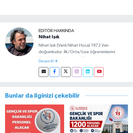
EDITÖR HAKKINDA
Nihat Işık
Nihat Işık (Vanlı Nihat Hoca) 1972 Van
doğumludur. İlk/Orta/Lise öğrenimlerini
Van’da tamamlamıştır. Hacettepe mezunu
Devam Et
olup Van’da köy öğretmeni olarak memuriyete
başlamıştır. Asteğmen olarak yaptığı vatani
görevi dönüşü Van Sosyal Hizmetler İl
Müdürlüğünde Sosyal Hizmet Uzmanı olarak
çalışmıştır. En son Çocuk Evleri Müdürlüğü
Bunlar da ilginizi çekebilir
görevini yürütürken istifa edip sosyal medyayı
tercih etmiştir.