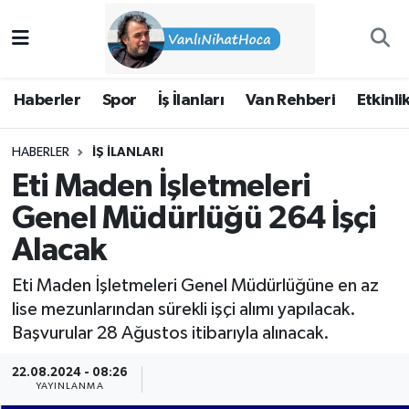
Haberler
İpekyolu Nöbetçi Eczaneler
Haberler
Spor
İş İlanları
Van Rehberi
Etkinli
Spor
İpekyolu Hava Durumu
HABERLER
İŞ İLANLARI
İş İlanları
İpekyolu Trafik Yoğunluk Haritası
Eti Maden İşletmeleri
Van Rehberi
Süper Lig Puan Durumu ve Fikstür
Genel Müdürlüğü 264 İşçi
Alacak
Etkinlikler
Tüm Manşetler
Eti Maden İşletmeleri Genel Müdürlüğüne en az
Köşe Yazıları
Son Dakika Haberleri
lise mezunlarından sürekli işçi alımı yapılacak.
Başvurular 28 Ağustos itibarıyla alınacak.
Hakkımda
Haber Arşivi
22.08.2024 - 08:26
YAYINLANMA