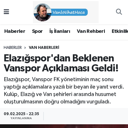
Haberler
İpekyolu Nöbetçi Eczaneler
Haberler
Spor
İş İlanları
Van Rehberi
Etkinli
Spor
İpekyolu Hava Durumu
HABERLER
VAN HABERLERI
İş İlanları
İpekyolu Trafik Yoğunluk Haritası
Elazığspor'dan Beklenen
Van Rehberi
Süper Lig Puan Durumu ve Fikstür
Vanspor Açıklaması Geldi!
Elazığspor, Vanspor FK yönetiminin maç sonu
Etkinlikler
Tüm Manşetler
yaptığı açıklamalara yazılı bir beyan ile yanıt verdi.
Kulüp, Elazığ ve Van şehirleri arasında husumet
Köşe Yazıları
Son Dakika Haberleri
oluşturulmasının doğru olmadığını vurguladı.
Hakkımda
Haber Arşivi
09.02.2025 - 22:35
YAYINLANMA