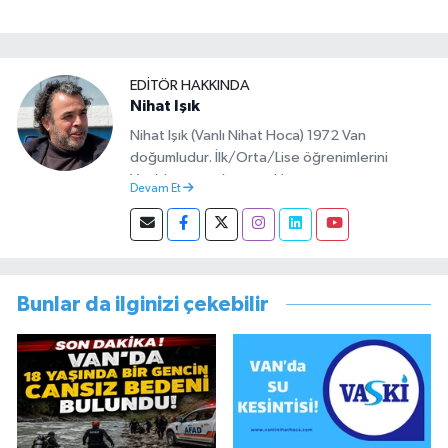
EDITÖR HAKKINDA
Nihat Işık
Nihat Işık (Vanlı Nihat Hoca) 1972 Van
doğumludur. İlk/Orta/Lise öğrenimlerini
Van’da tamamlamıştır. Hacettepe mezunu
Devam Et
olup Van’da köy öğretmeni olarak memuriyete
başlamıştır. Asteğmen olarak yaptığı vatani
görevi dönüşü Van Sosyal Hizmetler İl
Müdürlüğünde Sosyal Hizmet Uzmanı olarak
çalışmıştır. En son Çocuk Evleri Müdürlüğü
Bunlar da ilginizi çekebilir
görevini yürütürken istifa edip sosyal medyayı
tercih etmiştir.