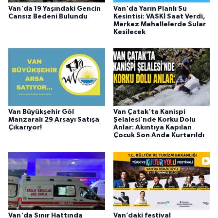
Van'da 19 Yaşındaki Gencin
Van'da Yarın Planlı Su
Cansız Bedeni Bulundu
Kesintisi: VASKİ Saat Verdi,
Merkez Mahallelerde Sular
Kesilecek
Van Büyükşehir Göl
Van Çatak'ta Kanispi
Manzaralı 29 Arsayı Satışa
Şelalesi'nde Korku Dolu
Çıkarıyor!
Anlar: Akıntıya Kapılan
Çocuk Son Anda Kurtarıldı
Van'da Sınır Hattında
Van’daki festival