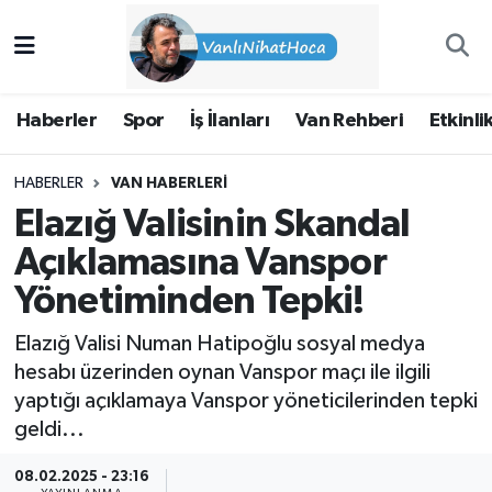
Haberler
İpekyolu Nöbetçi Eczaneler
Haberler
Spor
İş İlanları
Van Rehberi
Etkinli
Spor
İpekyolu Hava Durumu
HABERLER
VAN HABERLERI
İş İlanları
İpekyolu Trafik Yoğunluk Haritası
Elazığ Valisinin Skandal
Van Rehberi
Süper Lig Puan Durumu ve Fikstür
Açıklamasına Vanspor
Yönetiminden Tepki!
Etkinlikler
Tüm Manşetler
Elazığ Valisi Numan Hatipoğlu sosyal medya
Köşe Yazıları
Son Dakika Haberleri
hesabı üzerinden oynan Vanspor maçı ile ilgili
yaptığı açıklamaya Vanspor yöneticilerinden tepki
Hakkımda
Haber Arşivi
geldi...
08.02.2025 - 23:16