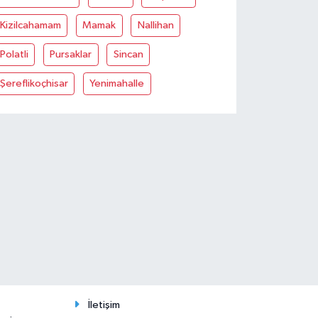
Kizilcahamam
Mamak
Nallihan
Polatli
Pursaklar
Sincan
Şereflikoçhisar
Yenimahalle
İletişim