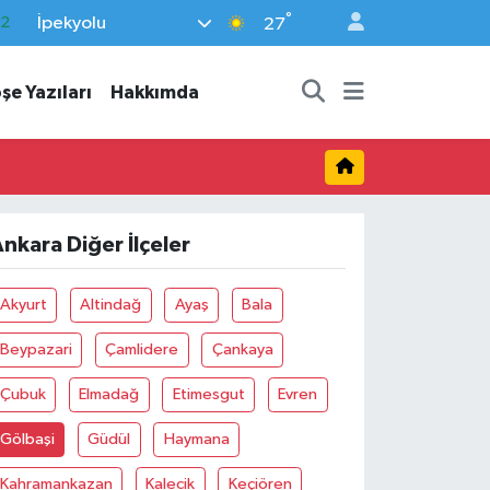
°
İpekyolu
.2
27
17
şe Yazıları
Hakkımda
27
35
12
19
nkara Diğer İlçeler
Akyurt
Altindağ
Ayaş
Bala
Beypazari
Çamlidere
Çankaya
Çubuk
Elmadağ
Etimesgut
Evren
Gölbaşi
Güdül
Haymana
Kahramankazan
Kalecik
Keçiören