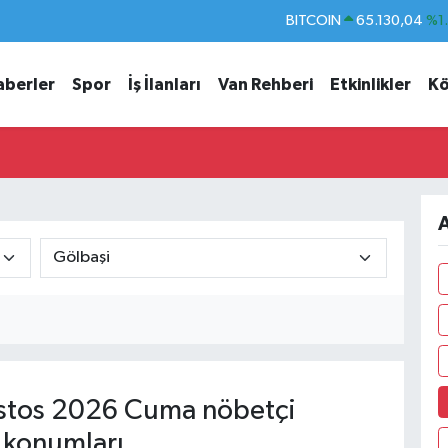
BITCOIN
65.130,04
%1
DOLAR
47,7106
%0.
aberler
Spor
İş İlanları
Van Rehberi
Etkinlikler
Kö
EURO
55,1652
%0.
STERLİN
64,4046
%0.
GRAM ALTIN
6618.49
%2.
BİST100
13.773
%-
A
tos 2026 Cuma nöbetçi
 konumları