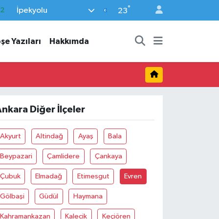
°
İpekyolu
.2
23
17
şe Yazıları
Hakkımda
27
35
59
19
nkara Diğer İlçeler
Akyurt
Altindağ
Ayaş
Bala
Beypazari
Çamlidere
Çankaya
Çubuk
Elmadağ
Etimesgut
Evren
Gölbaşi
Güdül
Haymana
Kahramankazan
Kalecik
Keçiören