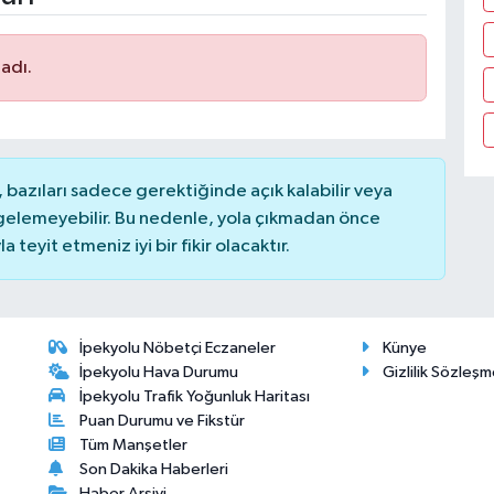
adı.
bazıları sadece gerektiğinde açık kalabilir veya
elemeyebilir. Bu nedenle, yola çıkmadan önce
teyit etmeniz iyi bir fikir olacaktır.
İpekyolu Nöbetçi Eczaneler
Künye
İpekyolu Hava Durumu
Gizlilik Sözleşm
İpekyolu Trafik Yoğunluk Haritası
Puan Durumu ve Fikstür
Tüm Manşetler
Son Dakika Haberleri
Haber Arşivi