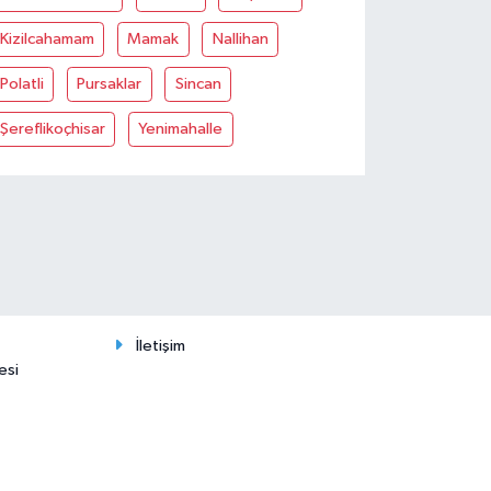
Kizilcahamam
Mamak
Nallihan
Polatli
Pursaklar
Sincan
Şereflikoçhisar
Yenimahalle
İletişim
esi