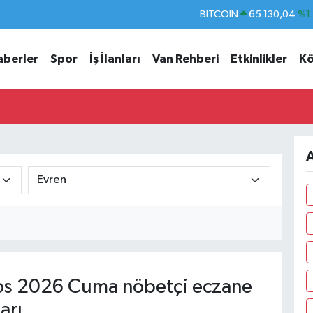
BITCOIN
65.130,04
%1
DOLAR
47,7106
%0.
aberler
Spor
İş İlanları
Van Rehberi
Etkinlikler
Kö
EURO
55,1652
%0.
STERLİN
64,4046
%0.
GRAM ALTIN
6648.99
%2.
BİST100
13.773
%-
A
s 2026 Cuma nöbetçi eczane
arı