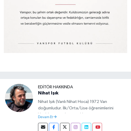
EDITÖR HAKKINDA
Nihat Işık
Nihat Işık (Vanlı Nihat Hoca) 1972 Van
doğumludur. İlk/Orta/Lise öğrenimlerini
Van’da tamamlamıştır. Hacettepe mezunu
Devam Et
olup Van’da köy öğretmeni olarak memuriyete
başlamıştır. Asteğmen olarak yaptığı vatani