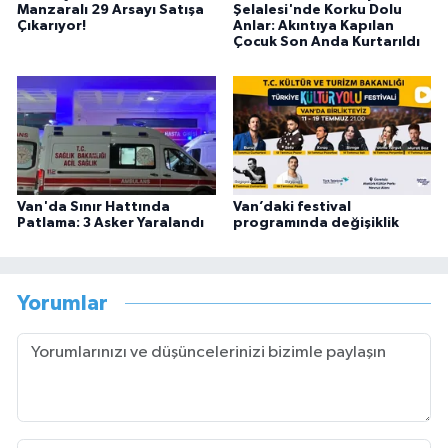
Manzaralı 29 Arsayı Satışa
Şelalesi'nde Korku Dolu
Çıkarıyor!
Anlar: Akıntıya Kapılan
Çocuk Son Anda Kurtarıldı
Van'da Sınır Hattında
Van’daki festival
Patlama: 3 Asker Yaralandı
programında değişiklik
Yorumlar