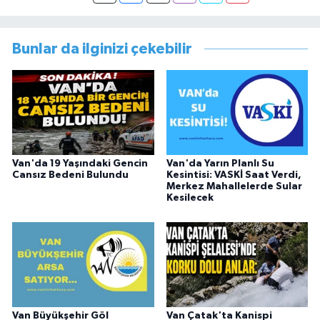
görevi dönüşü Van Sosyal Hizmetler İl
Müdürlüğünde Sosyal Hizmet Uzmanı olarak
çalışmıştır. En son Çocuk Evleri Müdürlüğü
Bunlar da ilginizi çekebilir
görevini yürütürken istifa edip sosyal medyayı
tercih etmiştir.
Van'da 19 Yaşındaki Gencin
Van'da Yarın Planlı Su
Cansız Bedeni Bulundu
Kesintisi: VASKİ Saat Verdi,
Merkez Mahallelerde Sular
Kesilecek
Van Büyükşehir Göl
Van Çatak'ta Kanispi