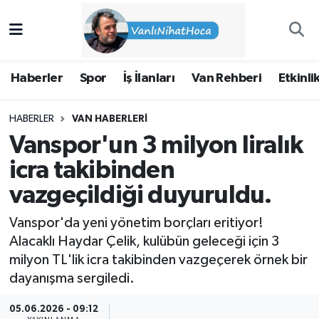
Haberler
İpekyolu Nöbetçi Eczaneler
Haberler
Spor
İş İlanları
Van Rehberi
Etkinli
Spor
İpekyolu Hava Durumu
HABERLER
VAN HABERLERI
İş İlanları
İpekyolu Trafik Yoğunluk Haritası
Vanspor'un 3 milyon liralık
Van Rehberi
Süper Lig Puan Durumu ve Fikstür
icra takibinden
vazgeçildiği duyuruldu.
Etkinlikler
Tüm Manşetler
Vanspor'da yeni yönetim borçları eritiyor!
Köşe Yazıları
Son Dakika Haberleri
Alacaklı Haydar Çelik, kulübün geleceği için 3
milyon TL'lik icra takibinden vazgeçerek örnek bir
Hakkımda
Haber Arşivi
dayanışma sergiledi.
05.06.2026 - 09:12