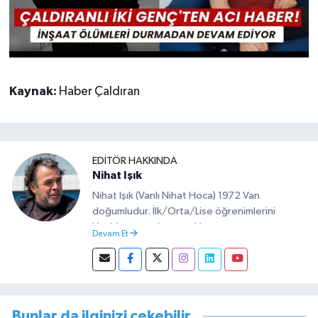
Kaynak:
Haber Çaldıran
EDITÖR HAKKINDA
Nihat Işık
Nihat Işık (Vanlı Nihat Hoca) 1972 Van
doğumludur. İlk/Orta/Lise öğrenimlerini
Van’da tamamlamıştır. Hacettepe mezunu
Devam Et
olup Van’da köy öğretmeni olarak memuriyete
başlamıştır. Asteğmen olarak yaptığı vatani
görevi dönüşü Van Sosyal Hizmetler İl
Müdürlüğünde Sosyal Hizmet Uzmanı olarak
çalışmıştır. En son Çocuk Evleri Müdürlüğü
Bunlar da ilginizi çekebilir