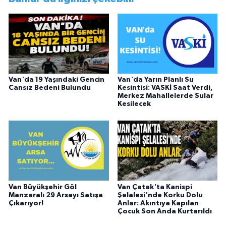
görevini yürütürken istifa edip sosyal medyayı
tercih etmiştir.
Van'da 19 Yaşındaki Gencin
Van'da Yarın Planlı Su
Cansız Bedeni Bulundu
Kesintisi: VASKİ Saat Verdi,
Merkez Mahallelerde Sular
Kesilecek
Van Büyükşehir Göl
Van Çatak'ta Kanispi
Manzaralı 29 Arsayı Satışa
Şelalesi'nde Korku Dolu
Çıkarıyor!
Anlar: Akıntıya Kapılan
Çocuk Son Anda Kurtarıldı