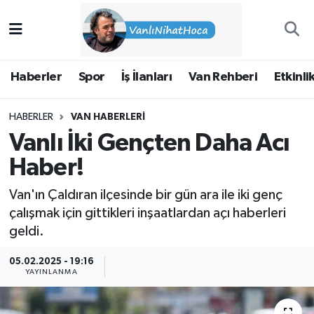
Haberler
İpekyolu Nöbetçi Eczaneler
Haberler
Spor
İş İlanları
Van Rehberi
Etkinli
Spor
İpekyolu Hava Durumu
HABERLER
VAN HABERLERI
İş İlanları
İpekyolu Trafik Yoğunluk Haritası
Vanlı İki Gençten Daha Acı
Van Rehberi
Süper Lig Puan Durumu ve Fikstür
Haber!
Van'ın Çaldıran ilçesinde bir gün ara ile iki genç
Etkinlikler
Tüm Manşetler
çalışmak için gittikleri inşaatlardan açı haberleri
geldi.
Köşe Yazıları
Son Dakika Haberleri
05.02.2025 - 19:16
Hakkımda
Haber Arşivi
YAYINLANMA