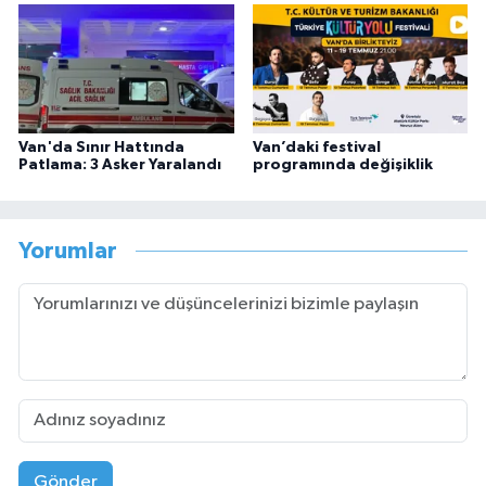
Van'da Sınır Hattında
Van’daki festival
Patlama: 3 Asker Yaralandı
programında değişiklik
Yorumlar
Gönder