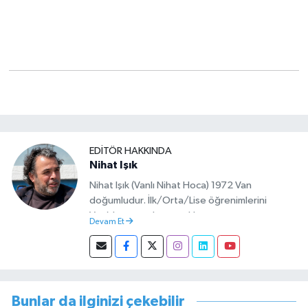
EDITÖR HAKKINDA
Nihat Işık
Nihat Işık (Vanlı Nihat Hoca) 1972 Van
doğumludur. İlk/Orta/Lise öğrenimlerini
Van’da tamamlamıştır. Hacettepe mezunu
Devam Et
olup Van’da köy öğretmeni olarak memuriyete
başlamıştır. Asteğmen olarak yaptığı vatani
görevi dönüşü Van Sosyal Hizmetler İl
Müdürlüğünde Sosyal Hizmet Uzmanı olarak
çalışmıştır. En son Çocuk Evleri Müdürlüğü
Bunlar da ilginizi çekebilir
görevini yürütürken istifa edip sosyal medyayı