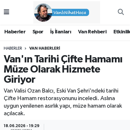
Haberler
İpekyolu Nöbetçi Eczaneler
Haberler
Spor
İş İlanları
Van Rehberi
Etkinli
Spor
İpekyolu Hava Durumu
HABERLER
VAN HABERLERI
İş İlanları
İpekyolu Trafik Yoğunluk Haritası
Van'ın Tarihi Çifte Hamamı
Van Rehberi
Süper Lig Puan Durumu ve Fikstür
Müze Olarak Hizmete
Giriyor
Etkinlikler
Tüm Manşetler
Van Valisi Ozan Balcı, Eski Van Şehri'ndeki tarihi
Köşe Yazıları
Son Dakika Haberleri
Çifte Hamam restorasyonunu inceledi. Aslına
uygun yenilenen asırlık yapı, müze hamam olarak
Hakkımda
Haber Arşivi
açılacak.
18.06.2026 - 19:29