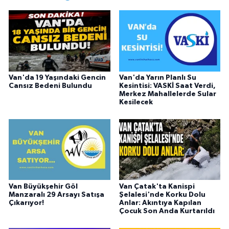
tercih etmiştir.
Van'da 19 Yaşındaki Gencin
Van'da Yarın Planlı Su
Cansız Bedeni Bulundu
Kesintisi: VASKİ Saat Verdi,
Merkez Mahallelerde Sular
Kesilecek
Van Büyükşehir Göl
Van Çatak'ta Kanispi
Manzaralı 29 Arsayı Satışa
Şelalesi'nde Korku Dolu
Çıkarıyor!
Anlar: Akıntıya Kapılan
Çocuk Son Anda Kurtarıldı