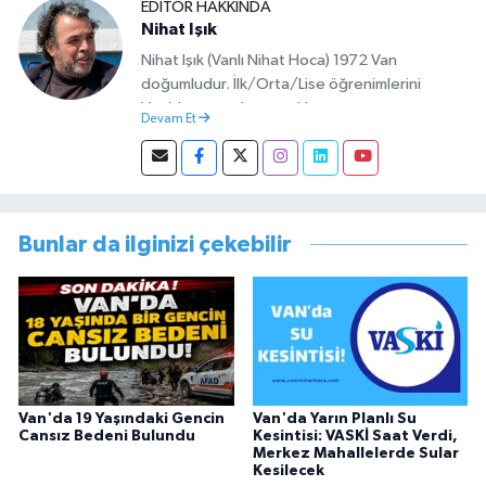
EDITÖR HAKKINDA
Nihat Işık
Nihat Işık (Vanlı Nihat Hoca) 1972 Van
doğumludur. İlk/Orta/Lise öğrenimlerini
Van’da tamamlamıştır. Hacettepe mezunu
Devam Et
olup Van’da köy öğretmeni olarak memuriyete
başlamıştır. Asteğmen olarak yaptığı vatani
görevi dönüşü Van Sosyal Hizmetler İl
Müdürlüğünde Sosyal Hizmet Uzmanı olarak
çalışmıştır. En son Çocuk Evleri Müdürlüğü
Bunlar da ilginizi çekebilir
görevini yürütürken istifa edip sosyal medyayı
tercih etmiştir.
Van'da 19 Yaşındaki Gencin
Van'da Yarın Planlı Su
Cansız Bedeni Bulundu
Kesintisi: VASKİ Saat Verdi,
Merkez Mahallelerde Sular
Kesilecek