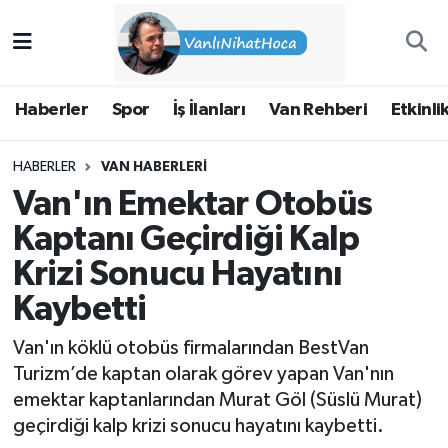
Haberler
İpekyolu Nöbetçi Eczaneler
Haberler
Spor
İş İlanları
Van Rehberi
Etkinli
Spor
İpekyolu Hava Durumu
HABERLER
VAN HABERLERI
İş İlanları
İpekyolu Trafik Yoğunluk Haritası
Van'ın Emektar Otobüs
Van Rehberi
Süper Lig Puan Durumu ve Fikstür
Kaptanı Geçirdiği Kalp
Krizi Sonucu Hayatını
Etkinlikler
Tüm Manşetler
Kaybetti
Köşe Yazıları
Son Dakika Haberleri
Van'ın köklü otobüs firmalarından BestVan
Turizm’de kaptan olarak görev yapan Van'nın
Hakkımda
Haber Arşivi
emektar kaptanlarından Murat Göl (Süslü Murat)
geçirdiği kalp krizi sonucu hayatını kaybetti.