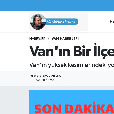
Haberler
İpekyolu Nöbetçi Eczaneler
H
Spor
İpekyolu Hava Durumu
HABERLER
VAN HABERLERI
İş İlanları
İpekyolu Trafik Yoğunluk Haritası
Van'ın Bir İlç
Van Rehberi
Süper Lig Puan Durumu ve Fikstür
Van'ın yüksek kesimlerindeki yoğu
Etkinlikler
Tüm Manşetler
19.02.2025 - 20:46
YAYINLANMA
Köşe Yazıları
Son Dakika Haberleri
Hakkımda
Haber Arşivi