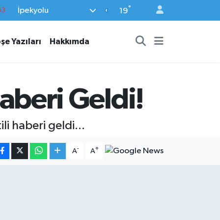
°
İpekyolu
19
%0
08
şe Yazıları
Hakkımda
%0
45
70
Haberi Geldi!
li haberi geldi...
-
+
A
A