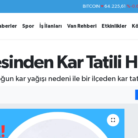
DOLAR
47,6704
EURO
55,0406
%-0.
aberler
Spor
İş İlanları
Van Rehberi
Etkinlikler
Kö
STERLİN
64,2143
GRAM ALTIN
6510.40
%0.
BİST100
13.799
%
esinden Kar Tatili 
n kar yağışı nedeni ile bir ilçeden kar tati