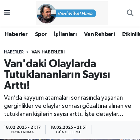
Haberler
İpekyolu Nöbetçi Eczaneler
Haberler
Spor
İş İlanları
Van Rehberi
Etkinli
Spor
İpekyolu Hava Durumu
HABERLER
VAN HABERLERI
İş İlanları
İpekyolu Trafik Yoğunluk Haritası
Van'daki Olaylarda
Van Rehberi
Süper Lig Puan Durumu ve Fikstür
Tutuklananların Sayısı
Arttı!
Etkinlikler
Tüm Manşetler
Van’da kayyum atamaları sonrasında yaşanan
Köşe Yazıları
Son Dakika Haberleri
gerginlikler ve olaylar sonrası gözaltına alınan ve
tutuklanan kişilerin sayısı arttı. İşte detaylar…
Hakkımda
Haber Arşivi
18.02.2025 - 21:17
18.02.2025 - 21:51
YAYINLANMA
GÜNCELLEME