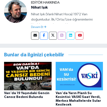
EDITÖR HAKKINDA
Nihat Işık
Nihat Işık (Vanlı Nihat Hoca) 1972 Van
doğumludur. İlk/Orta/Lise öğrenimlerini
Van’da tamamlamıştır. Hacettepe mezunu
Devam Et
olup Van’da köy öğretmeni olarak memuriyete
başlamıştır. Asteğmen olarak yaptığı vatani
görevi dönüşü Van Sosyal Hizmetler İl
Müdürlüğünde Sosyal Hizmet Uzmanı olarak
çalışmıştır. En son Çocuk Evleri Müdürlüğü
Bunlar da ilginizi çekebilir
görevini yürütürken istifa edip sosyal medyayı
tercih etmiştir.
Van'da 19 Yaşındaki Gencin
Van'da Yarın Planlı Su
Cansız Bedeni Bulundu
Kesintisi: VASKİ Saat Verdi,
Merkez Mahallelerde Sular
Kesilecek