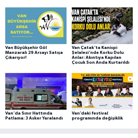
Van Büyükşehir Göl
Van Çatak'ta Kanispi
Manzaralı 29 Arsayı Satışa
Şelalesi'nde Korku Dolu
Çıkarıyor!
Anlar: Akıntıya Kapılan
Çocuk Son Anda Kurtarıldı
Van'da Sınır Hattında
Van’daki festival
Patlama: 3 Asker Yaralandı
programında değişiklik