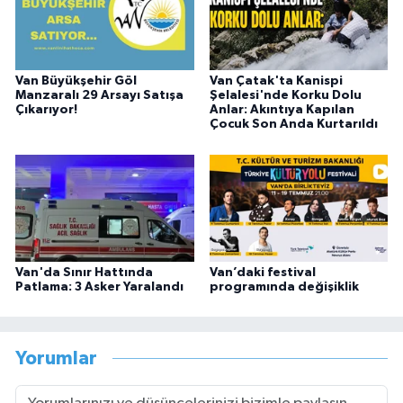
Van Büyükşehir Göl
Van Çatak'ta Kanispi
Manzaralı 29 Arsayı Satışa
Şelalesi'nde Korku Dolu
Çıkarıyor!
Anlar: Akıntıya Kapılan
Çocuk Son Anda Kurtarıldı
Van'da Sınır Hattında
Van’daki festival
Patlama: 3 Asker Yaralandı
programında değişiklik
Yorumlar