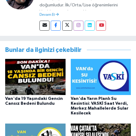
doğumludur. İlk/Orta/Lise öğrenimlerini
Van’da tamamlamıştır. Hacettepe mezunu
Devam Et
olup Van’da köy öğretmeni olarak memuriyete
başlamıştır. Asteğmen olarak yaptığı vatani
görevi dönüşü Van Sosyal Hizmetler İl
Müdürlüğünde Sosyal Hizmet Uzmanı olarak
çalışmıştır. En son Çocuk Evleri Müdürlüğü
Bunlar da ilginizi çekebilir
görevini yürütürken istifa edip sosyal medyayı
tercih etmiştir.
Van'da 19 Yaşındaki Gencin
Van'da Yarın Planlı Su
Cansız Bedeni Bulundu
Kesintisi: VASKİ Saat Verdi,
Merkez Mahallelerde Sular
Kesilecek