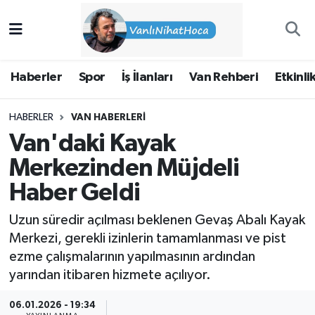
Haberler
İpekyolu Nöbetçi Eczaneler
Haberler
Spor
İş İlanları
Van Rehberi
Etkinli
Spor
İpekyolu Hava Durumu
HABERLER
VAN HABERLERI
İş İlanları
İpekyolu Trafik Yoğunluk Haritası
Van'daki Kayak
Van Rehberi
Süper Lig Puan Durumu ve Fikstür
Merkezinden Müjdeli
Haber Geldi
Etkinlikler
Tüm Manşetler
Uzun süredir açılması beklenen Gevaş Abalı Kayak
Köşe Yazıları
Son Dakika Haberleri
Merkezi, gerekli izinlerin tamamlanması ve pist
ezme çalışmalarının yapılmasının ardından
Hakkımda
Haber Arşivi
yarından itibaren hizmete açılıyor.
06.01.2026 - 19:34