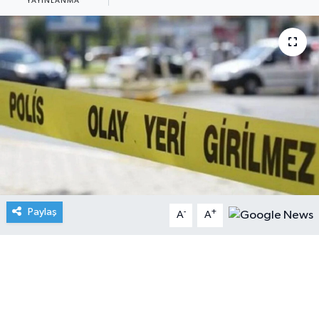
YAYINLANMA
Paylaş
-
+
A
A