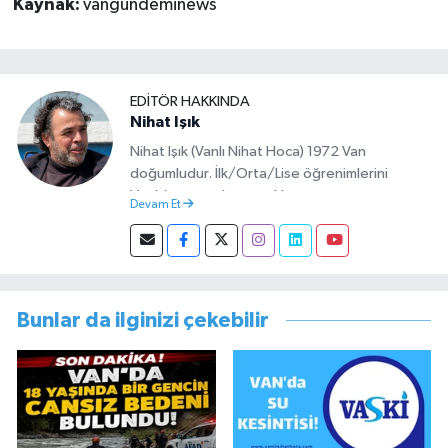
Kaynak:
vangundeminews
EDITÖR HAKKINDA
Nihat Işık
Nihat Işık (Vanlı Nihat Hoca) 1972 Van
doğumludur. İlk/Orta/Lise öğrenimlerini
Van’da tamamlamıştır. Hacettepe mezunu
Devam Et
olup Van’da köy öğretmeni olarak memuriyete
başlamıştır. Asteğmen olarak yaptığı vatani
görevi dönüşü Van Sosyal Hizmetler İl
Müdürlüğünde Sosyal Hizmet Uzmanı olarak
çalışmıştır. En son Çocuk Evleri Müdürlüğü
Bunlar da ilginizi çekebilir
görevini yürütürken istifa edip sosyal medyayı
tercih etmiştir.