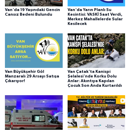
Van'da 19 Yaşındaki Gencin
Van'da Yarın Planlı Su
Cansız Bedeni Bulundu
Kesintisi: VASKİ Saat Verdi,
Merkez Mahallelerde Sular
Kesilecek
Van Büyükşehir Göl
Van Çatak'ta Kanispi
Manzaralı 29 Arsayı Satışa
Şelalesi'nde Korku Dolu
Çıkarıyor!
Anlar: Akıntıya Kapılan
Çocuk Son Anda Kurtarıldı