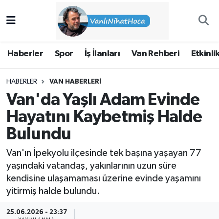
Haberler
İpekyolu Nöbetçi Eczaneler
Haberler
Spor
İş İlanları
Van Rehberi
Etkinli
Spor
İpekyolu Hava Durumu
HABERLER
VAN HABERLERI
İş İlanları
İpekyolu Trafik Yoğunluk Haritası
Van'da Yaşlı Adam Evinde
Van Rehberi
Süper Lig Puan Durumu ve Fikstür
Hayatını Kaybetmiş Halde
Bulundu
Etkinlikler
Tüm Manşetler
Van'ın İpekyolu ilçesinde tek başına yaşayan 77
Köşe Yazıları
Son Dakika Haberleri
yaşındaki vatandaş, yakınlarının uzun süre
kendisine ulaşamaması üzerine evinde yaşamını
Hakkımda
Haber Arşivi
yitirmiş halde bulundu.
25.06.2026 - 23:37