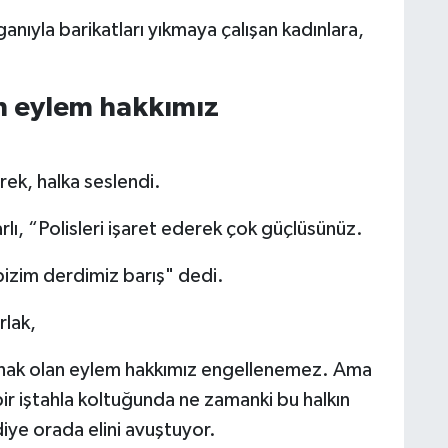
ganıyla barikatları yıkmaya çalışan kadınlara,
n eylem hakkımız
erek, halka seslendi.
rlı, “Polisleri işaret ederek çok güçlüsünüz.
izim derdimiz barış" dedi.
rlak,
 hak olan eylem hakkımız engellenemez. Ama
 bir iştahla koltuğunda ne zamanki bu halkın
iye orada elini avuştuyor.