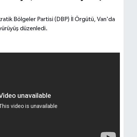
tik Bölgeler Partisi (DBP) İl Örgütü, Van'da
 yürüyüş düzenledi.