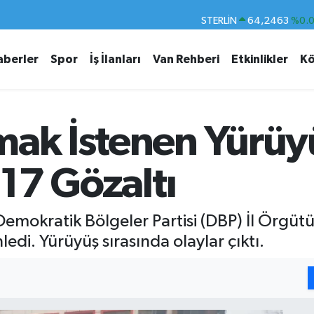
STERLİN
64,2463
%0.
GRAM ALTIN
6574.81
%1.
aberler
Spor
İş İlanları
Van Rehberi
Etkinlikler
Kö
BİST100
13.887
%6
BITCOIN
64.360,53
%-0.
DOLAR
47,7143
%0.
mak İstenen Yürüy
EURO
55,0317
%-0.
 17 Gözaltı
Demokratik Bölgeler Partisi (DBP) İl Örgü
edi. Yürüyüş sırasında olaylar çıktı.