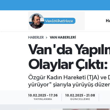
Haberler
İpekyolu Nöbetçi Eczaneler
H
Spor
İpekyolu Hava Durumu
HABERLER
VAN HABERLERI
İş İlanları
İpekyolu Trafik Yoğunluk Haritası
Van'da Yapıl
Van Rehberi
Süper Lig Puan Durumu ve Fikstür
Olaylar Çıktı:
Etkinlikler
Tüm Manşetler
Özgür Kadın Hareketi (TJA) ve 
Köşe Yazıları
Son Dakika Haberleri
yürüyor" şiarıyla yürüyüş düzenl
Hakkımda
Haber Arşivi
10.02.2025 - 17:36
10.02.2025 - 21:08
YAYINLANMA
GÜNCELLEME