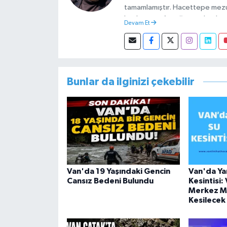
tamamlamıştır. Hacettepe mez
başlamıştır. Asteğmen olarak ya
Devam Et
Müdürlüğünde Sosyal Hizmet Uzm
görevini yürütürken istifa edip 
Bunlar da ilginizi çekebilir
Van'da 19 Yaşındaki Gencin
Van'da Yar
Cansız Bedeni Bulundu
Kesintisi:
Merkez Ma
Kesilecek