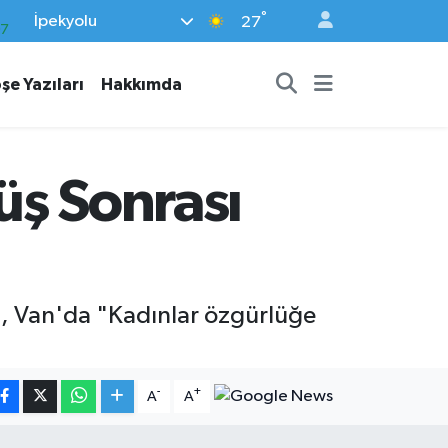
°
İpekyolu
07
27
44
şe Yazıları
Hakkımda
4
76
16
üş Sonrası
02
tü, Van'da "Kadınlar özgürlüğe
-
+
A
A