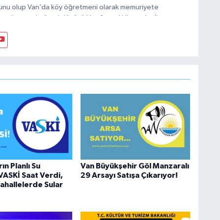
unu olup Van’da köy öğretmeni olarak memuriyete
ptığı vatani görevi dönüşü Van Sosyal Hizmetler İl
anı olarak çalışmıştır. En son Çocuk Evleri Müdürlüğü
sosyal medyayı tercih etmiştir.
ın Planlı Su
Van Büyükşehir Göl Manzaralı
 VASKİ Saat Verdi,
29 Arsayı Satışa Çıkarıyor!
hallelerde Sular