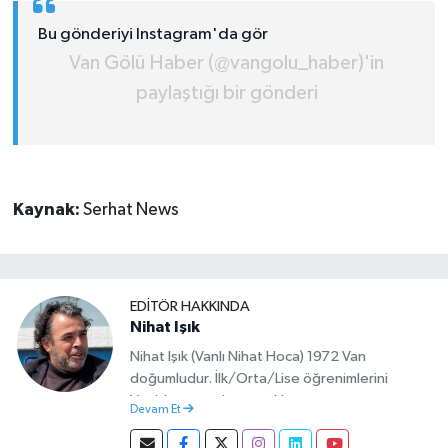
Bu gönderiyi Instagram'da gör
Van Gölü Haber (@vangolu_haber)'in
paylaştığı bir gönderi
Kaynak:
Serhat News
EDITÖR HAKKINDA
Nihat Işık
Nihat Işık (Vanlı Nihat Hoca) 1972 Van
doğumludur. İlk/Orta/Lise öğrenimlerini
Van’da tamamlamıştır. Hacettepe mezunu
Devam Et
olup Van’da köy öğretmeni olarak memuriyete
başlamıştır. Asteğmen olarak yaptığı vatani