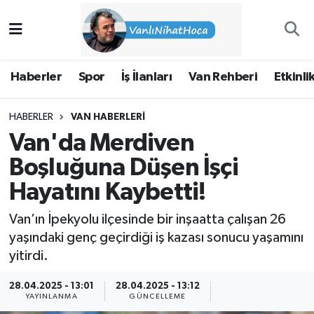
Haberler
İpekyolu Nöbetçi Eczaneler
Haberler
Spor
İş İlanları
Van Rehberi
Etkinli
Spor
İpekyolu Hava Durumu
HABERLER
VAN HABERLERI
İş İlanları
İpekyolu Trafik Yoğunluk Haritası
Van'da Merdiven
Van Rehberi
Süper Lig Puan Durumu ve Fikstür
Boşluğuna Düşen İşçi
Hayatını Kaybetti!
Etkinlikler
Tüm Manşetler
Van’ın İpekyolu ilçesinde bir inşaatta çalışan 26
Köşe Yazıları
Son Dakika Haberleri
yaşındaki genç geçirdiği iş kazası sonucu yaşamını
yitirdi.
Hakkımda
Haber Arşivi
28.04.2025 - 13:01
28.04.2025 - 13:12
YAYINLANMA
GÜNCELLEME