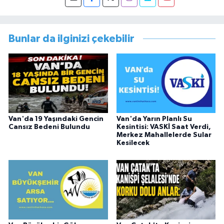
görevi dönüşü Van Sosyal Hizmetler İl
Müdürlüğünde Sosyal Hizmet Uzmanı olarak
çalışmıştır. En son Çocuk Evleri Müdürlüğü
Bunlar da ilginizi çekebilir
görevini yürütürken istifa edip sosyal medyayı
tercih etmiştir.
Van'da 19 Yaşındaki Gencin
Van'da Yarın Planlı Su
Cansız Bedeni Bulundu
Kesintisi: VASKİ Saat Verdi,
Merkez Mahallelerde Sular
Kesilecek