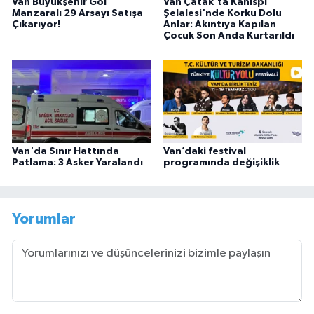
Van Büyükşehir Göl
Van Çatak'ta Kanispi
Manzaralı 29 Arsayı Satışa
Şelalesi'nde Korku Dolu
Çıkarıyor!
Anlar: Akıntıya Kapılan
Çocuk Son Anda Kurtarıldı
Van'da Sınır Hattında
Van’daki festival
Patlama: 3 Asker Yaralandı
programında değişiklik
Yorumlar