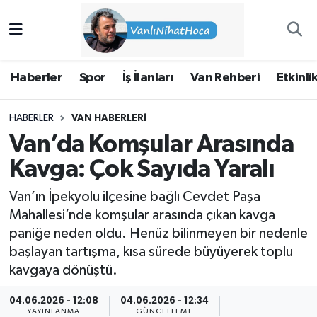
Haberler
İpekyolu Nöbetçi Eczaneler
Haberler
Spor
İş İlanları
Van Rehberi
Etkinli
Spor
İpekyolu Hava Durumu
HABERLER
VAN HABERLERI
İş İlanları
İpekyolu Trafik Yoğunluk Haritası
Van’da Komşular Arasında
Van Rehberi
Süper Lig Puan Durumu ve Fikstür
Kavga: Çok Sayıda Yaralı
Van’ın İpekyolu ilçesine bağlı Cevdet Paşa
Etkinlikler
Tüm Manşetler
Mahallesi’nde komşular arasında çıkan kavga
paniğe neden oldu. Henüz bilinmeyen bir nedenle
Köşe Yazıları
Son Dakika Haberleri
başlayan tartışma, kısa sürede büyüyerek toplu
kavgaya dönüştü.
Hakkımda
Haber Arşivi
04.06.2026 - 12:08
04.06.2026 - 12:34
YAYINLANMA
GÜNCELLEME