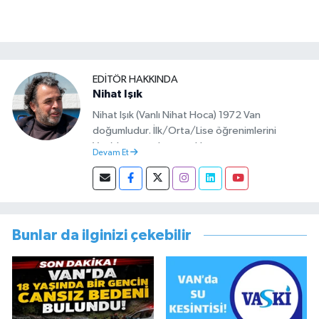
EDITÖR HAKKINDA
Nihat Işık
Nihat Işık (Vanlı Nihat Hoca) 1972 Van
doğumludur. İlk/Orta/Lise öğrenimlerini
Van’da tamamlamıştır. Hacettepe mezunu
Devam Et
olup Van’da köy öğretmeni olarak memuriyete
başlamıştır. Asteğmen olarak yaptığı vatani
görevi dönüşü Van Sosyal Hizmetler İl
Müdürlüğünde Sosyal Hizmet Uzmanı olarak
çalışmıştır. En son Çocuk Evleri Müdürlüğü
Bunlar da ilginizi çekebilir
görevini yürütürken istifa edip sosyal medyayı
tercih etmiştir.