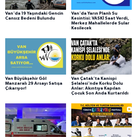
Van'da 19 Yaşındaki Gencin
Van'da Yarın Planlı Su
Cansız Bedeni Bulundu
Kesintisi: VASKİ Saat Verdi,
Merkez Mahallelerde Sular
Kesilecek
Van Büyükşehir Göl
Van Çatak'ta Kanispi
Manzaralı 29 Arsayı Satışa
Şelalesi'nde Korku Dolu
Çıkarıyor!
Anlar: Akıntıya Kapılan
Çocuk Son Anda Kurtarıldı