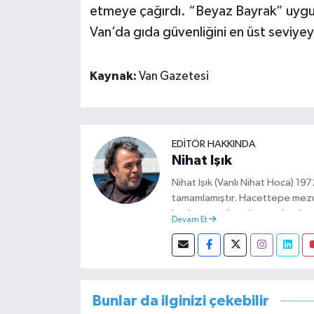
etmeye çağırdı. “Beyaz Bayrak” uygula
Van’da gıda güvenliğini en üst seviye
Kaynak:
Van Gazetesi
EDITÖR HAKKINDA
Nihat Işık
Nihat Işık (Vanlı Nihat Hoca) 1
tamamlamıştır. Hacettepe mez
başlamıştır. Asteğmen olarak ya
Devam Et
Müdürlüğünde Sosyal Hizmet Uzm
görevini yürütürken istifa edip 
Bunlar da ilginizi çekebilir