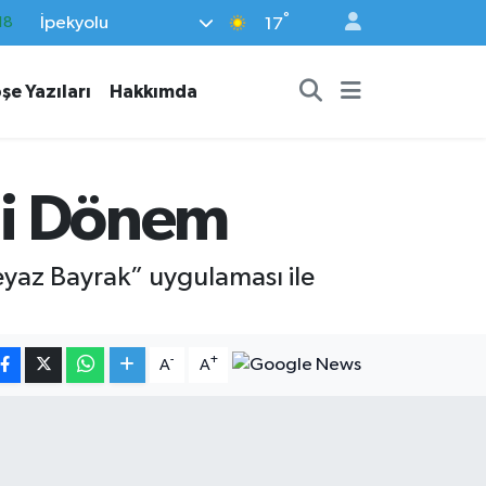
°
İpekyolu
18
17
32
şe Yazıları
Hakkımda
38
03
14
eni Dönem
87
Beyaz Bayrak” uygulaması ile
-
+
A
A