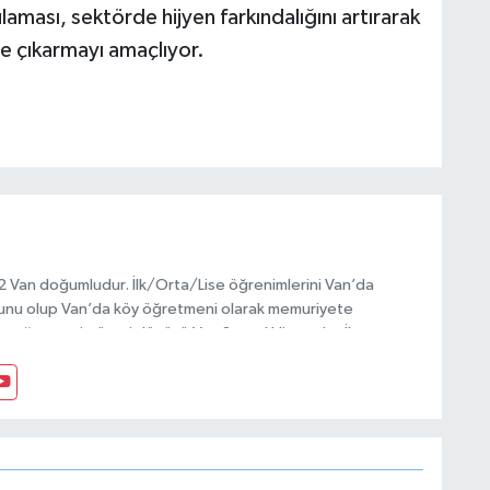
ması, sektörde hijyen farkındalığını artırarak
ye çıkarmayı amaçlıyor.
972 Van doğumludur. İlk/Orta/Lise öğrenimlerini Van’da
unu olup Van’da köy öğretmeni olarak memuriyete
ptığı vatani görevi dönüşü Van Sosyal Hizmetler İl
anı olarak çalışmıştır. En son Çocuk Evleri Müdürlüğü
sosyal medyayı tercih etmiştir.