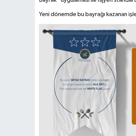
Bayrak” uygulaması ile hijyen standart
Yeni dönemde bu bayrağı kazanan işlet