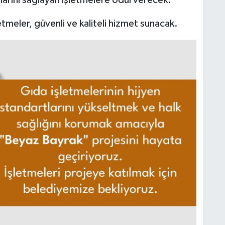
larını sağlayan işletmelere ödül verecek.
meler, güvenli ve kaliteli hizmet sunacak.