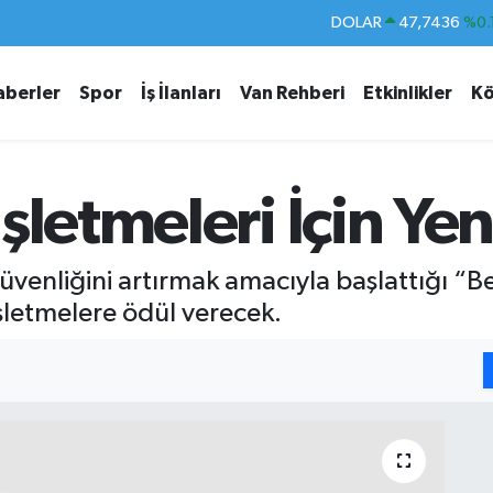
DOLAR
47,7436
%0.
EURO
55,2510
%0.
aberler
Spor
İş İlanları
Van Rehberi
Etkinlikler
Kö
STERLİN
64,4811
%0.
GRAM ALTIN
6660.55
%0.
BİST100
13.779
%-
şletmeleri İçin Y
BITCOIN
64.960,21
%0.
üvenliğini artırmak amacıyla başlattığı “
işletmelere ödül verecek.