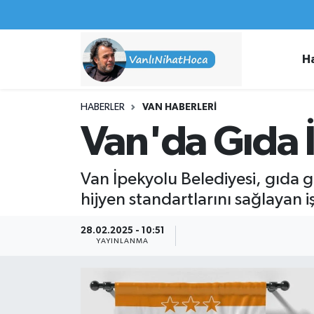
Haberler
İpekyolu Nöbetçi Eczaneler
H
Spor
İpekyolu Hava Durumu
HABERLER
VAN HABERLERI
İş İlanları
İpekyolu Trafik Yoğunluk Haritası
Van'da Gıda İ
Van Rehberi
Süper Lig Puan Durumu ve Fikstür
Van İpekyolu Belediyesi, gıda g
Etkinlikler
Tüm Manşetler
hijyen standartlarını sağlayan 
Köşe Yazıları
Son Dakika Haberleri
28.02.2025 - 10:51
YAYINLANMA
Hakkımda
Haber Arşivi