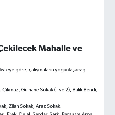
Çekilecek Mahalle ve
listeye göre, çalışmaların yoğunlaşacağı
 Çıkmaz, Gülhane Sokak (1 ve 2), Balık Bendi,
kak, Zilan Sokak, Araz Sokak.
aş, Erek, Delal, Serdar, Şark, Baran ve Arpa