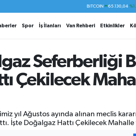
DOLAR
47,7106
%0.
EURO
55,1652
%0.
aberler
Spor
İş İlanları
Van Rehberi
Etkinlikler
Kö
STERLİN
64,4046
%0.
GRAM ALTIN
6648.99
%2.
BİST100
13.773
%-
az Seferberliği Ba
BITCOIN
65.130,04
%1
tı Çekilecek Mahal
ğimiz yıl Ağustos ayında alınan meclis kar
lattı. İşte Doğalgaz Hattı Çekilecek Mahalle