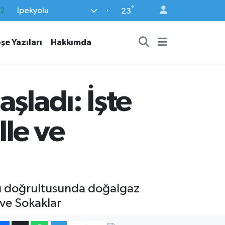
°
İpekyolu
17
23
27
şe Yazıları
Hakkımda
35
59
19
şladı: İşte
.2
le ve
arı doğrultusunda doğalgaz
 ve Sokaklar