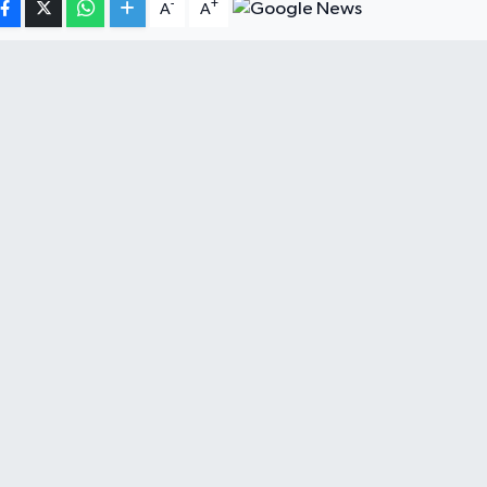
-
+
A
A