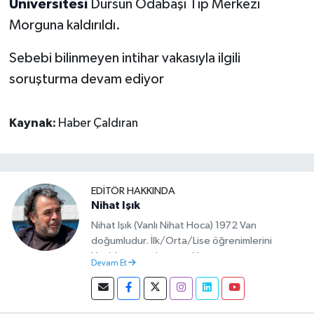
Üniversitesi
Dursun Odabaşı Tıp Merkezi
Morguna kaldırıldı.
Sebebi bilinmeyen intihar vakasıyla ilgili
soruşturma devam ediyor
Kaynak:
Haber Çaldıran
EDITÖR HAKKINDA
Nihat Işık
Nihat Işık (Vanlı Nihat Hoca) 1972 Van
doğumludur. İlk/Orta/Lise öğrenimlerini
Van’da tamamlamıştır. Hacettepe mezunu
Devam Et
olup Van’da köy öğretmeni olarak memuriyete
başlamıştır. Asteğmen olarak yaptığı vatani
görevi dönüşü Van Sosyal Hizmetler İl