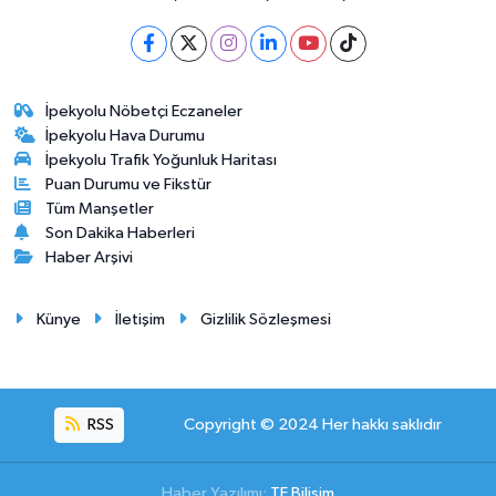
İpekyolu Nöbetçi Eczaneler
İpekyolu Hava Durumu
İpekyolu Trafik Yoğunluk Haritası
Puan Durumu ve Fikstür
Tüm Manşetler
Son Dakika Haberleri
Haber Arşivi
Künye
İletişim
Gizlilik Sözleşmesi
RSS
Copyright © 2024 Her hakkı saklıdır
Haber Yazılımı:
TE Bilişim