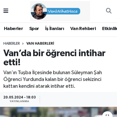
Haberler
İpekyolu Nöbetçi Eczaneler
Haberler
Spor
İş İlanları
Van Rehberi
Etkinli
Spor
İpekyolu Hava Durumu
HABERLER
VAN HABERLERI
İş İlanları
İpekyolu Trafik Yoğunluk Haritası
Van’da bir öğrenci intihar
Van Rehberi
Süper Lig Puan Durumu ve Fikstür
etti!
Van’ın Tuşba İlçesinde bulunan Süleyman Şah
Etkinlikler
Tüm Manşetler
Öğrenci Yurdunda kalan bir öğrenci sekizinci
kattan kendini atarak intihar etti.
Köşe Yazıları
Son Dakika Haberleri
20.05.2024 - 18:03
Hakkımda
Haber Arşivi
YAYINLANMA