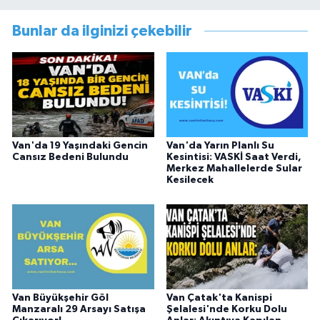
Müdürlüğünde Sosyal Hizmet Uzmanı olarak
çalışmıştır. En son Çocuk Evleri Müdürlüğü
Bunlar da ilginizi çekebilir
görevini yürütürken istifa edip sosyal medyayı
tercih etmiştir.
Van'da 19 Yaşındaki Gencin
Van'da Yarın Planlı Su
Cansız Bedeni Bulundu
Kesintisi: VASKİ Saat Verdi,
Merkez Mahallelerde Sular
Kesilecek
Van Büyükşehir Göl
Van Çatak'ta Kanispi
Manzaralı 29 Arsayı Satışa
Şelalesi'nde Korku Dolu