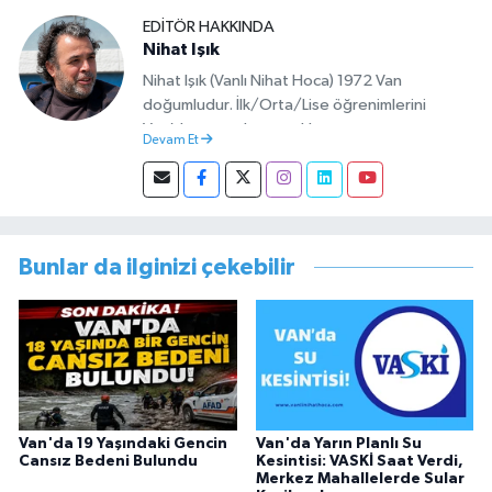
EDITÖR HAKKINDA
Nihat Işık
Nihat Işık (Vanlı Nihat Hoca) 1972 Van
doğumludur. İlk/Orta/Lise öğrenimlerini
Van’da tamamlamıştır. Hacettepe mezunu
Devam Et
olup Van’da köy öğretmeni olarak memuriyete
başlamıştır. Asteğmen olarak yaptığı vatani
görevi dönüşü Van Sosyal Hizmetler İl
Müdürlüğünde Sosyal Hizmet Uzmanı olarak
çalışmıştır. En son Çocuk Evleri Müdürlüğü
Bunlar da ilginizi çekebilir
görevini yürütürken istifa edip sosyal medyayı
tercih etmiştir.
Van'da 19 Yaşındaki Gencin
Van'da Yarın Planlı Su
Cansız Bedeni Bulundu
Kesintisi: VASKİ Saat Verdi,
Merkez Mahallelerde Sular