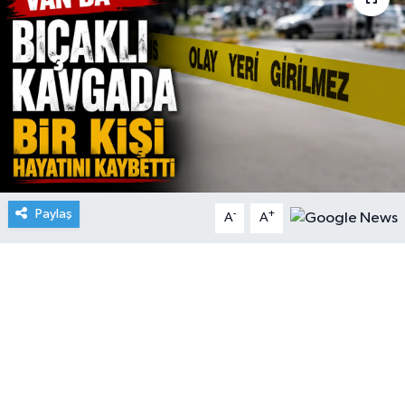
Paylaş
-
+
A
A