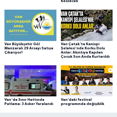
Kesilecek
Van Büyükşehir Göl
Van Çatak'ta Kanispi
Manzaralı 29 Arsayı Satışa
Şelalesi'nde Korku Dolu
Çıkarıyor!
Anlar: Akıntıya Kapılan
Çocuk Son Anda Kurtarıldı
Van'da Sınır Hattında
Van’daki festival
Patlama: 3 Asker Yaralandı
programında değişiklik