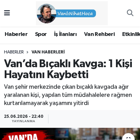
Haberler
İpekyolu Nöbetçi Eczaneler
Haberler
Spor
İş İlanları
Van Rehberi
Etkinli
Spor
İpekyolu Hava Durumu
HABERLER
VAN HABERLERI
İş İlanları
İpekyolu Trafik Yoğunluk Haritası
Van’da Bıçaklı Kavga: 1 Kişi
Van Rehberi
Süper Lig Puan Durumu ve Fikstür
Hayatını Kaybetti
Van şehir merkezinde çıkan bıçaklı kavgada ağır
Etkinlikler
Tüm Manşetler
yaralanan kişi, yapılan tüm müdahalelere rağmen
kurtarılamayarak yaşamını yitirdi
Köşe Yazıları
Son Dakika Haberleri
25.06.2026 - 22:40
Hakkımda
Haber Arşivi
YAYINLANMA