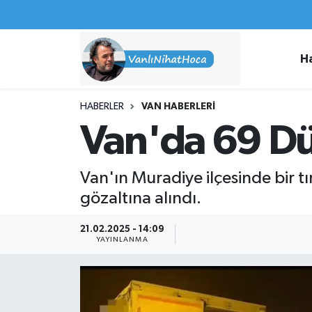
Haberler
İpekyolu Nöbetçi Eczaneler
H
Spor
İpekyolu Hava Durumu
HABERLER
VAN HABERLERI
İş İlanları
İpekyolu Trafik Yoğunluk Haritası
Van'da 69 D
Van Rehberi
Süper Lig Puan Durumu ve Fikstür
Van'ın Muradiye ilçesinde bir tı
Etkinlikler
Tüm Manşetler
gözaltına alındı.
Köşe Yazıları
Son Dakika Haberleri
21.02.2025 - 14:09
YAYINLANMA
Hakkımda
Haber Arşivi