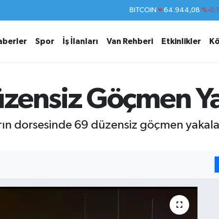
DOLAR
47,7436
%0.
EURO
55,2510
%0.
aberler
Spor
İş İlanları
Van Rehberi
Etkinlikler
Kö
STERLİN
64,4811
%0.
GRAM ALTIN
6660.55
%0.
BİST100
13.779
%-
üzensiz Göçmen Ya
BITCOIN
64.944,08
%-0.
rın dorsesinde 69 düzensiz göçmen yakalanır