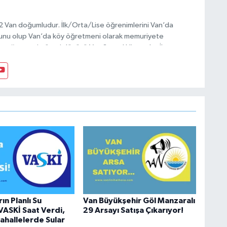
972 Van doğumludur. İlk/Orta/Lise öğrenimlerini Van’da
unu olup Van’da köy öğretmeni olarak memuriyete
ptığı vatani görevi dönüşü Van Sosyal Hizmetler İl
anı olarak çalışmıştır. En son Çocuk Evleri Müdürlüğü
sosyal medyayı tercih etmiştir.
ın Planlı Su
Van Büyükşehir Göl Manzaralı
 VASKİ Saat Verdi,
29 Arsayı Satışa Çıkarıyor!
hallelerde Sular