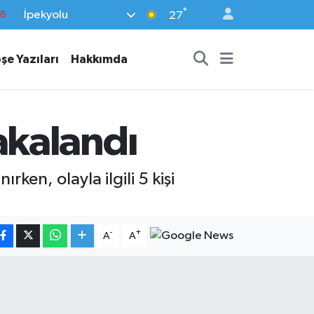
°
İpekyolu
18
27
32
şe Yazıları
Hakkımda
38
03
14
kalandı
18
ken, olayla ilgili 5 kişi
-
+
A
A