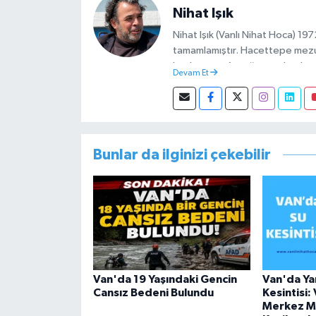
Nihat Işık
Nihat Işık (Vanlı Nihat Hoca) 1
tamamlamıştır. Hacettepe mez
başlamıştır. Asteğmen olarak ya
Devam Et
Müdürlüğünde Sosyal Hizmet Uzm
görevini yürütürken istifa edip 
Bunlar da ilginizi çekebilir
Van'da 19 Yaşındaki Gencin
Van'da Yar
Cansız Bedeni Bulundu
Kesintisi:
Merkez Ma