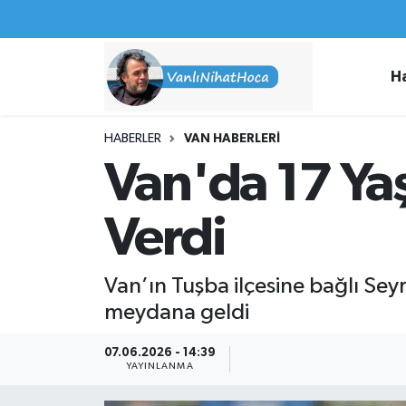
Haberler
İpekyolu Nöbetçi Eczaneler
H
Spor
İpekyolu Hava Durumu
HABERLER
VAN HABERLERI
İş İlanları
İpekyolu Trafik Yoğunluk Haritası
Van'da 17 Ya
Van Rehberi
Süper Lig Puan Durumu ve Fikstür
Verdi
Etkinlikler
Tüm Manşetler
Van’ın Tuşba ilçesine bağlı Sey
Köşe Yazıları
Son Dakika Haberleri
meydana geldi
Hakkımda
Haber Arşivi
07.06.2026 - 14:39
YAYINLANMA