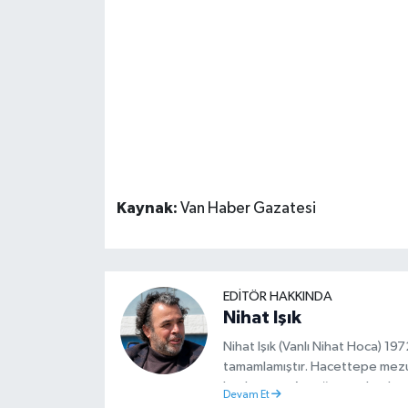
Kaynak:
Van Haber Gazatesi
EDITÖR HAKKINDA
Nihat Işık
Nihat Işık (Vanlı Nihat Hoca) 1
tamamlamıştır. Hacettepe mez
başlamıştır. Asteğmen olarak ya
Devam Et
Müdürlüğünde Sosyal Hizmet Uzm