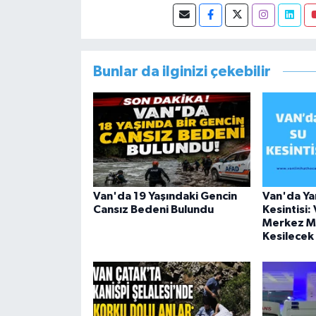
görevini yürütürken istifa edip 
Bunlar da ilginizi çekebilir
Van'da 19 Yaşındaki Gencin
Van'da Yar
Cansız Bedeni Bulundu
Kesintisi:
Merkez Ma
Kesilecek