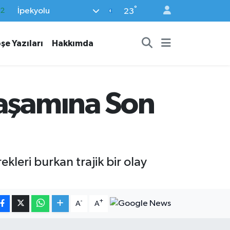
°
İpekyolu
17
23
27
şe Yazıları
Hakkımda
35
12
19
Yaşamına Son
.2
kleri burkan trajik bir olay
-
+
A
A