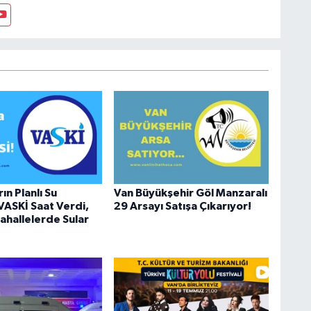
sosyal medyayı tercih etmiştir.
ın Planlı Su
Van Büyükşehir Göl Manzaralı
 VASKİ Saat Verdi,
29 Arsayı Satışa Çıkarıyor!
hallelerde Sular