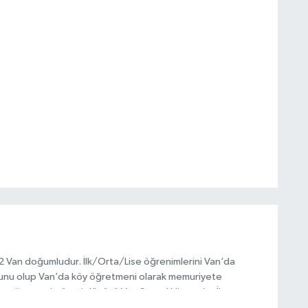
972 Van doğumludur. İlk/Orta/Lise öğrenimlerini Van’da
unu olup Van’da köy öğretmeni olarak memuriyete
ptığı vatani görevi dönüşü Van Sosyal Hizmetler İl
anı olarak çalışmıştır. En son Çocuk Evleri Müdürlüğü