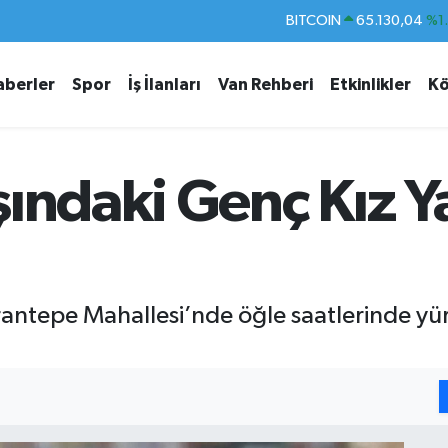
DOLAR
47,7106
%0.
EURO
55,1652
%0.
aberler
Spor
İş İlanları
Van Rehberi
Etkinlikler
Kö
STERLİN
64,4046
%0.
GRAM ALTIN
6618.49
%2.
BİST100
13.773
%-
şındaki Genç Kız 
BITCOIN
65.130,04
%1
rantepe Mahallesi’nde öğle saatlerinde yüre