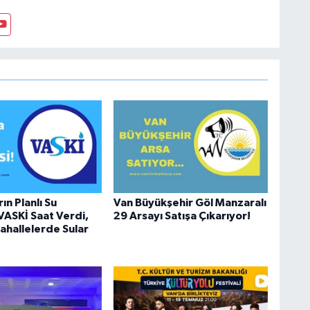
anı olarak çalışmıştır. En son Çocuk Evleri Müdürlüğü
sosyal medyayı tercih etmiştir.
ın Planlı Su
Van Büyükşehir Göl Manzaralı
 VASKİ Saat Verdi,
29 Arsayı Satışa Çıkarıyor!
hallelerde Sular