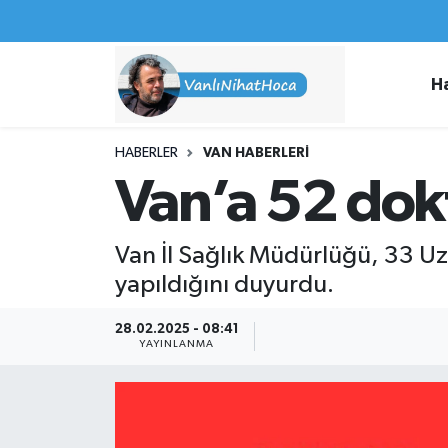
Haberler
İpekyolu Nöbetçi Eczaneler
H
Spor
İpekyolu Hava Durumu
HABERLER
VAN HABERLERI
İş İlanları
İpekyolu Trafik Yoğunluk Haritası
Van’a 52 dokt
Van Rehberi
Süper Lig Puan Durumu ve Fikstür
Van İl Sağlık Müdürlüğü, 33 
Etkinlikler
Tüm Manşetler
yapıldığını duyurdu.
Köşe Yazıları
Son Dakika Haberleri
28.02.2025 - 08:41
YAYINLANMA
Hakkımda
Haber Arşivi