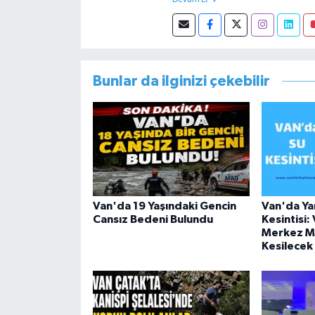
Devam Et
Müdürlüğünde Sosyal Hizmet Uzm
görevini yürütürken istifa edip 
Bunlar da ilginizi çekebilir
Van'da 19 Yaşındaki Gencin
Van'da Yar
Cansız Bedeni Bulundu
Kesintisi:
Merkez Ma
Kesilecek