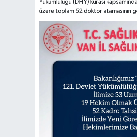
Yükümlülüğü (DHY) kurası kapsamınd
üzere toplam 52 doktor atamasının ger