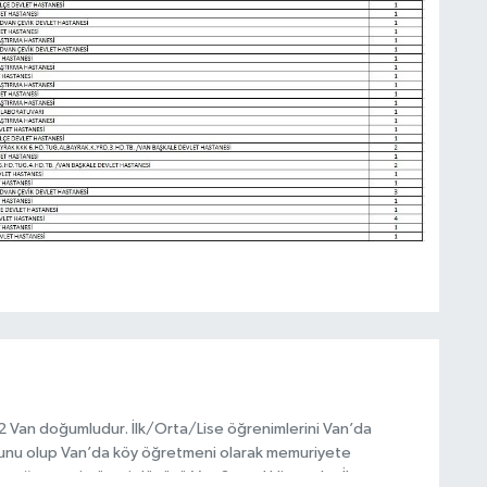
972 Van doğumludur. İlk/Orta/Lise öğrenimlerini Van’da
unu olup Van’da köy öğretmeni olarak memuriyete
ptığı vatani görevi dönüşü Van Sosyal Hizmetler İl