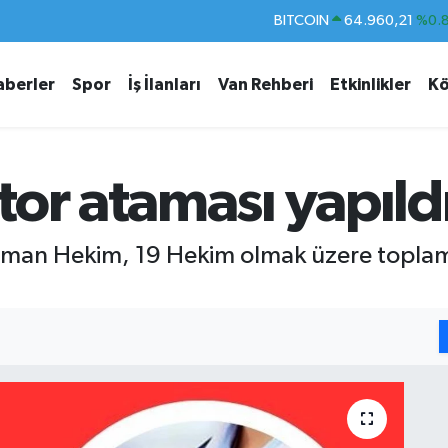
DOLAR
47,7436
%0.
EURO
55,2510
%0.
aberler
Spor
İş İlanları
Van Rehberi
Etkinlikler
Kö
STERLİN
64,4811
%0.
GRAM ALTIN
6660.55
%0.
BİST100
13.779
%-
or ataması yapıld
BITCOIN
64.960,21
%0.
Uzman Hekim, 19 Hekim olmak üzere topla