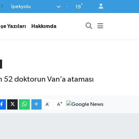
°
İpekyolu
18
19
32
şe Yazıları
Hakkımda
38
03
14
ı
87
m 52 doktorun Van’a ataması
-
+
A
A