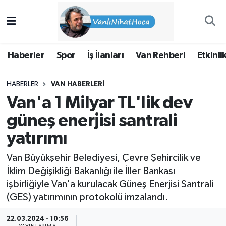
Haberler
İpekyolu Nöbetçi Eczaneler
Haberler
Spor
İş İlanları
Van Rehberi
Etkinli
Spor
İpekyolu Hava Durumu
HABERLER
VAN HABERLERI
İş İlanları
İpekyolu Trafik Yoğunluk Haritası
Van'a 1 Milyar TL'lik dev
Van Rehberi
Süper Lig Puan Durumu ve Fikstür
güneş enerjisi santrali
yatırımı
Etkinlikler
Tüm Manşetler
Van Büyükşehir Belediyesi, Çevre Şehircilik ve
Köşe Yazıları
Son Dakika Haberleri
İklim Değişikliği Bakanlığı ile İller Bankası
işbirliğiyle Van'a kurulacak Güneş Enerjisi Santrali
Hakkımda
Haber Arşivi
(GES) yatırımının protokolü imzalandı.
22.03.2024 - 10:56