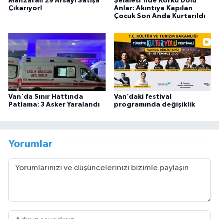
Manzaralı 29 Arsayı Satışa
Şelalesi'nde Korku Dolu
Çıkarıyor!
Anlar: Akıntıya Kapılan
Çocuk Son Anda Kurtarıldı
Van'da Sınır Hattında
Van’daki festival
Patlama: 3 Asker Yaralandı
programında değişiklik
Yorumlar