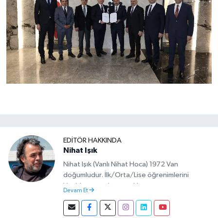
EDITÖR HAKKINDA
Nihat Işık
Nihat Işık (Vanlı Nihat Hoca) 1972 Van
doğumludur. İlk/Orta/Lise öğrenimlerini
Van’da tamamlamıştır. Hacettepe mezunu
Devam Et
olup Van’da köy öğretmeni olarak memuriyete
başlamıştır. Asteğmen olarak yaptığı vatani
görevi dönüşü Van Sosyal Hizmetler İl