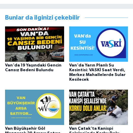
Müdürlüğünde Sosyal Hizmet Uzmanı olarak
çalışmıştır. En son Çocuk Evleri Müdürlüğü
Bunlar da ilginizi çekebilir
görevini yürütürken istifa edip sosyal medyayı
tercih etmiştir.
Van'da 19 Yaşındaki Gencin
Van'da Yarın Planlı Su
Cansız Bedeni Bulundu
Kesintisi: VASKİ Saat Verdi,
Merkez Mahallelerde Sular
Kesilecek
Van Büyükşehir Göl
Van Çatak'ta Kanispi