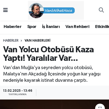
Haberler
İpekyolu Nöbetçi Eczaneler
Haberler
Spor
İş İlanları
Van Rehberi
Etkinli
Spor
İpekyolu Hava Durumu
HABERLER
VAN HABERLERI
İş İlanları
İpekyolu Trafik Yoğunluk Haritası
Van Yolcu Otobüsü Kaza
Van Rehberi
Süper Lig Puan Durumu ve Fikstür
Yaptı! Yaralılar Var...
Van'dan Muğla'ya seyreden yolcu otobüsü,
Etkinlikler
Tüm Manşetler
Malatya'nın Akçadağ İlçesinde yoğun kar yağışı
nedeniyle kayarak istinat duvarına çarptı.
Köşe Yazıları
Son Dakika Haberleri
13.02.2025 - 13:46
Hakkımda
Haber Arşivi
YAYINLANMA