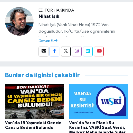
EDITÖR HAKKINDA
Nihat Işık
Nihat Işık (Vanlı Nihat Hoca) 1972 Van
doğumludur. İlk/Orta/Lise öğrenimlerini
Van’da tamamlamıştır. Hacettepe mezunu
Devam Et
olup Van’da köy öğretmeni olarak memuriyete
başlamıştır. Asteğmen olarak yaptığı vatani
görevi dönüşü Van Sosyal Hizmetler İl
Müdürlüğünde Sosyal Hizmet Uzmanı olarak
çalışmıştır. En son Çocuk Evleri Müdürlüğü
Bunlar da ilginizi çekebilir
görevini yürütürken istifa edip sosyal medyayı
tercih etmiştir.
Van'da 19 Yaşındaki Gencin
Van'da Yarın Planlı Su
Cansız Bedeni Bulundu
Kesintisi: VASKİ Saat Verdi,
Merkez Mahallelerde Sular