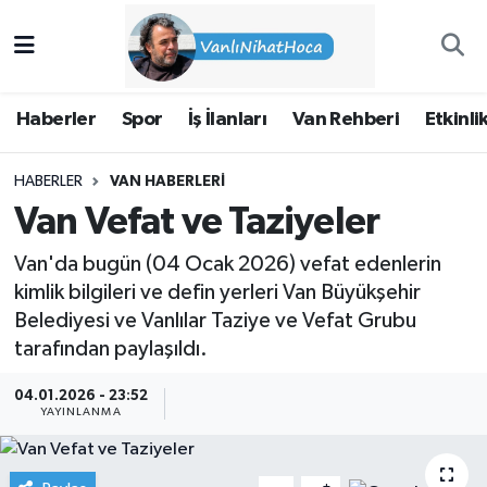
Haberler
İpekyolu Nöbetçi Eczaneler
Haberler
Spor
İş İlanları
Van Rehberi
Etkinli
Spor
İpekyolu Hava Durumu
HABERLER
VAN HABERLERI
İş İlanları
İpekyolu Trafik Yoğunluk Haritası
Van Vefat ve Taziyeler
Van Rehberi
Süper Lig Puan Durumu ve Fikstür
Van'da bugün (04 Ocak 2026) vefat edenlerin
kimlik bilgileri ve defin yerleri Van Büyükşehir
Etkinlikler
Tüm Manşetler
Belediyesi ve Vanlılar Taziye ve Vefat Grubu
tarafından paylaşıldı.
Köşe Yazıları
Son Dakika Haberleri
04.01.2026 - 23:52
Hakkımda
Haber Arşivi
YAYINLANMA