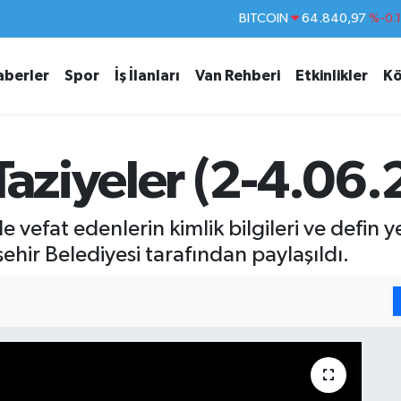
DOLAR
47,7436
%0.
EURO
55,2510
%0.
aberler
Spor
İş İlanları
Van Rehberi
Etkinlikler
Kö
STERLİN
64,4811
%0.
GRAM ALTIN
6660.55
%
BİST100
13.779
%-
Taziyeler (2-4.06
BITCOIN
64.840,97
%-0.
vefat edenlerin kimlik bilgileri ve defin ye
hir Belediyesi tarafından paylaşıldı.