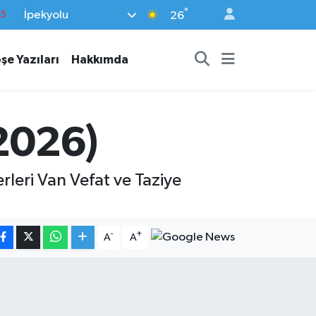
°
İpekyolu
18
26
32
şe Yazıları
Hakkımda
38
0
14
.2026)
15
rleri Van Vefat ve Taziye
-
+
A
A