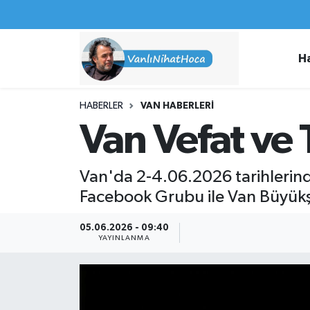
Haberler
İpekyolu Nöbetçi Eczaneler
H
Spor
İpekyolu Hava Durumu
HABERLER
VAN HABERLERI
İş İlanları
İpekyolu Trafik Yoğunluk Haritası
Van Vefat ve 
Van Rehberi
Süper Lig Puan Durumu ve Fikstür
Van'da 2-4.06.2026 tarihlerinde 
Etkinlikler
Tüm Manşetler
Facebook Grubu ile Van Büyükşe
Köşe Yazıları
Son Dakika Haberleri
05.06.2026 - 09:40
YAYINLANMA
Hakkımda
Haber Arşivi