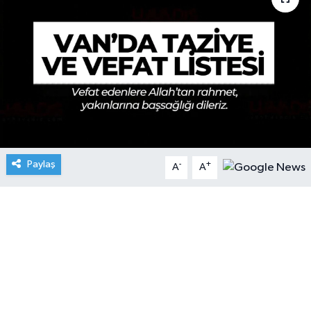
Paylaş
-
+
A
A