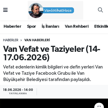
Haberler
İpekyolu Nöbetçi Eczaneler
Haberler
Spor
İş İlanları
Van Rehberi
Etkinli
Spor
İpekyolu Hava Durumu
HABERLER
VAN HABERLERI
İş İlanları
İpekyolu Trafik Yoğunluk Haritası
Van Vefat ve Taziyeler (14-
Van Rehberi
Süper Lig Puan Durumu ve Fikstür
17.06.2026)
Vefat edenlerin kimlik bilgileri ve defin yerleri Van
Etkinlikler
Tüm Manşetler
Vefat ve Taziye Facebook Grubu ile Van
Büyükşehir Belediyesi tarafından paylaşıldı.
Köşe Yazıları
Son Dakika Haberleri
18.06.2026 - 14:00
Hakkımda
Haber Arşivi
YAYINLANMA