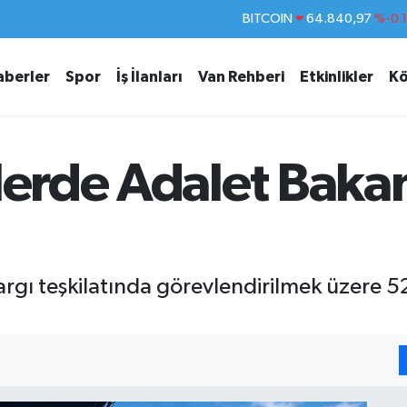
DOLAR
47,7436
%0.
EURO
55,2510
%0.
aberler
Spor
İş İlanları
Van Rehberi
Etkinlikler
Kö
STERLİN
64,4811
%0.
GRAM ALTIN
6660.55
%
BİST100
13.779
%-
lerde Adalet Bakan
BITCOIN
64.840,97
%-0.
 yargı teşkilatında görevlendirilmek üzere 