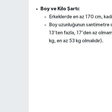
Boy ve Kilo Şartı:
Erkeklerde en az 170 cm, kad
Boy uzunluğunun santimetre cin
13’ten fazla, 17’den az olmam
kg, en az 53 kg olmalıdır).