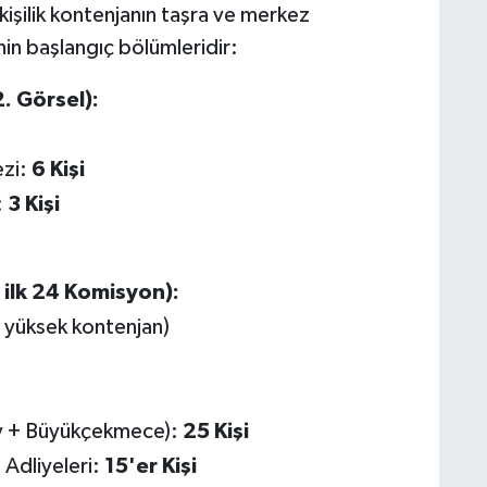
işilik kontenjanın taşra ve merkez
enin başlangıç bölümleridir:
. Görsel):
ezi:
6 Kişi
:
3 Kişi
i ilk 24 Komisyon):
 yüksek kontenjan)
y + Büyükçekmece):
25 Kişi
Adliyeleri:
15'er Kişi