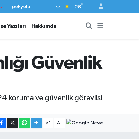
°
İpekyolu
18
26
32
şe Yazıları
Hakkımda
38
0
14
lığı Güvenlik
15
524 koruma ve güvenlik görevlisi
-
+
A
A