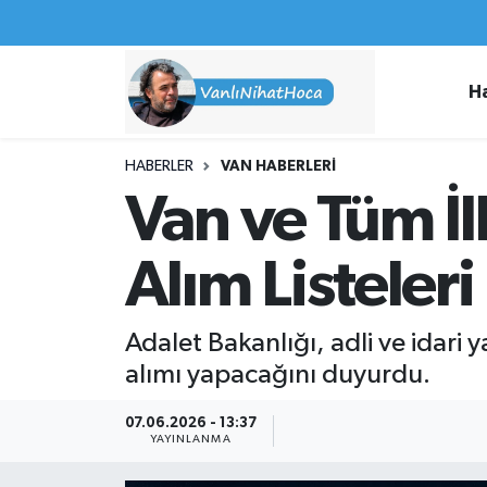
Haberler
İpekyolu Nöbetçi Eczaneler
H
Spor
İpekyolu Hava Durumu
HABERLER
VAN HABERLERI
İş İlanları
İpekyolu Trafik Yoğunluk Haritası
Van ve Tüm İl
Van Rehberi
Süper Lig Puan Durumu ve Fikstür
Alım Listeleri
Etkinlikler
Tüm Manşetler
Adalet Bakanlığı, adli ve idari
Köşe Yazıları
Son Dakika Haberleri
alımı yapacağını duyurdu.
Hakkımda
Haber Arşivi
07.06.2026 - 13:37
YAYINLANMA