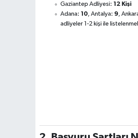
Gaziantep Adliyesi:
12 Kişi
Adana:
10
, Antalya:
9
, Ankar
adliyeler 1-2 kişi ile listelenme
2. Başvuru Şartları 