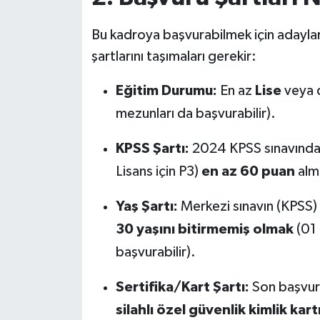
Bu kadroya başvurabilmek için adayl
şartlarını taşımaları gerekir:
Eğitim Durumu:
En az
Lise
veya d
mezunları da başvurabilir).
KPSS Şartı:
2024 KPSS sınavından
Lisans için P3)
en az 60 puan
alm
Yaş Şartı:
Merkezi sınavın (KPSS) ya
30 yaşını bitirmemiş olmak
(01 
başvurabilir).
Sertifika/Kart Şartı:
Son başvuru 
silahlı özel güvenlik kimlik kart