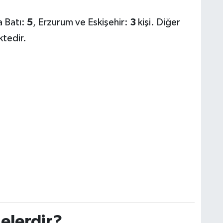
a Batı:
5
, Erzurum ve Eskişehir:
3
kişi. Diğer
ktedir.
Nelerdir?