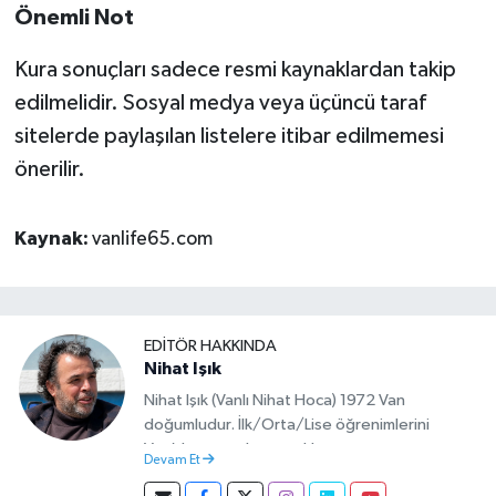
Önemli Not
Kura sonuçları sadece resmi kaynaklardan takip
edilmelidir. Sosyal medya veya üçüncü taraf
sitelerde paylaşılan listelere itibar edilmemesi
önerilir.
Kaynak:
vanlife65.com
EDITÖR HAKKINDA
Nihat Işık
Nihat Işık (Vanlı Nihat Hoca) 1972 Van
doğumludur. İlk/Orta/Lise öğrenimlerini
Van’da tamamlamıştır. Hacettepe mezunu
Devam Et
olup Van’da köy öğretmeni olarak memuriyete