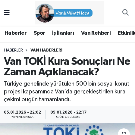
Haberler
İpekyolu Nöbetçi Eczaneler
Haberler
Spor
İş İlanları
Van Rehberi
Etkinli
Spor
İpekyolu Hava Durumu
HABERLER
VAN HABERLERI
İş İlanları
İpekyolu Trafik Yoğunluk Haritası
Van TOKİ Kura Sonuçları Ne
Van Rehberi
Süper Lig Puan Durumu ve Fikstür
Zaman Açıklanacak?
Türkiye genelinde yürütülen 500 bin sosyal konut
Etkinlikler
Tüm Manşetler
projesi kapsamında Van’da gerçekleştirilen kura
çekimi bugün tamamlandı.
Köşe Yazıları
Son Dakika Haberleri
05.01.2026 - 22:02
05.01.2026 - 22:17
Hakkımda
Haber Arşivi
YAYINLANMA
GÜNCELLEME