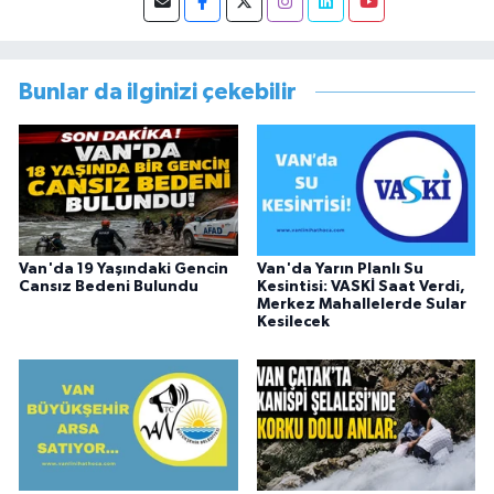
başlamıştır. Asteğmen olarak yaptığı vatani
görevi dönüşü Van Sosyal Hizmetler İl
Müdürlüğünde Sosyal Hizmet Uzmanı olarak
çalışmıştır. En son Çocuk Evleri Müdürlüğü
Bunlar da ilginizi çekebilir
görevini yürütürken istifa edip sosyal medyayı
tercih etmiştir.
Van'da 19 Yaşındaki Gencin
Van'da Yarın Planlı Su
Cansız Bedeni Bulundu
Kesintisi: VASKİ Saat Verdi,
Merkez Mahallelerde Sular
Kesilecek