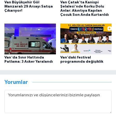
Van Büyükşehir Göl
Van Çatak'ta Kanispi
Manzaralı 29 Arsayı Satışa
Şelalesi'nde Korku Dolu
Çıkarıyor!
Anlar: Akıntıya Kapılan
Çocuk Son Anda Kurtarıldı
Van'da Sınır Hattında
Van’daki festival
Patlama: 3 Asker Yaralandı
programında değişiklik
Yorumlar