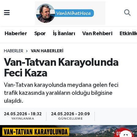
Haberler
İpekyolu Nöbetçi Eczaneler
Haberler
Spor
İş İlanları
Van Rehberi
Etkinli
Spor
İpekyolu Hava Durumu
HABERLER
VAN HABERLERI
İş İlanları
İpekyolu Trafik Yoğunluk Haritası
Van-Tatvan Karayolunda
Van Rehberi
Süper Lig Puan Durumu ve Fikstür
Feci Kaza
Van-Tatvan karayolunda meydana gelen feci
Etkinlikler
Tüm Manşetler
trafik kazasında yaralıların olduğu bilgisine
ulaşıldı.
Köşe Yazıları
Son Dakika Haberleri
24.05.2026 - 18:32
24.05.2026 - 20:09
Hakkımda
Haber Arşivi
YAYINLANMA
GÜNCELLEME