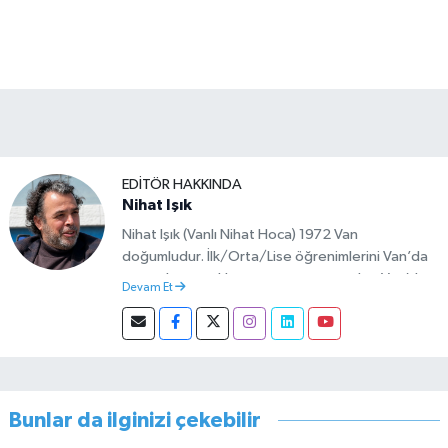
EDITÖR HAKKINDA
Nihat Işık
Nihat Işık (Vanlı Nihat Hoca) 1972 Van
doğumludur. İlk/Orta/Lise öğrenimlerini Van’da
tamamlamıştır. Hacettepe mezunu olup Van’da
Devam Et
köy öğretmeni olarak memuriyete başlamıştır.
Asteğmen olarak yaptığı vatani görevi dönüşü
Van Sosyal Hizmetler İl Müdürlüğünde Sosyal
Hizmet Uzmanı olarak çalışmıştır. En son Çocuk
Evleri Müdürlüğü görevini yürütürken istifa edip
sosyal medyayı tercih etmiştir.
Bunlar da ilginizi çekebilir