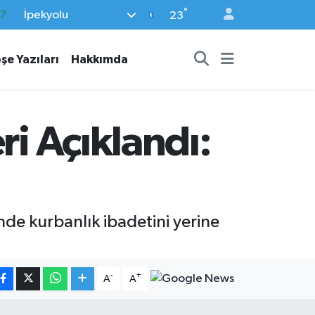
°
İpekyolu
27
23
35
şe Yazıları
Hakkımda
59
19
.2
ri Açıklandı:
17
de kurbanlık ibadetini yerine
-
+
A
A