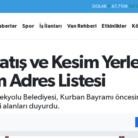
EURO
55,1652
%0.
STERLİN
64,4046
%0.
aberler
Spor
İş İlanları
Van Rehberi
Etkinlikler
Kö
GRAM ALTIN
6648.99
%2.
BİST100
13.773
%-
BITCOIN
65.130,04
%1
tış ve Kesim Yerle
DOLAR
47,7106
%0.
 Adres Listesi
pekyolu Belediyesi, Kurban Bayramı öncesin
i alanları duyurdu.