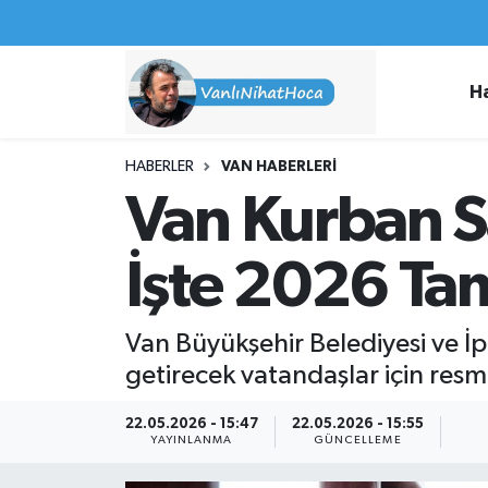
Haberler
İpekyolu Nöbetçi Eczaneler
H
Spor
İpekyolu Hava Durumu
HABERLER
VAN HABERLERI
İş İlanları
İpekyolu Trafik Yoğunluk Haritası
Van Kurban Sa
Van Rehberi
Süper Lig Puan Durumu ve Fikstür
İşte 2026 Tam
Etkinlikler
Tüm Manşetler
Van Büyükşehir Belediyesi ve İ
Köşe Yazıları
Son Dakika Haberleri
getirecek vatandaşlar için resm
Hakkımda
Haber Arşivi
22.05.2026 - 15:47
22.05.2026 - 15:55
YAYINLANMA
GÜNCELLEME