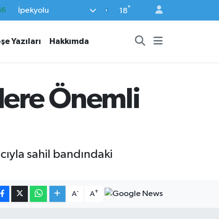
°
İpekyolu
05
18
18
şe Yazıları
Hakkımda
22
54
%0
lere Önemli
66
cıyla sahil bandındaki
-
+
A
A