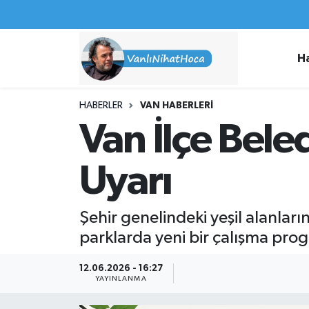
Haberler
İpekyolu Nöbetçi Eczaneler
H
Spor
İpekyolu Hava Durumu
HABERLER
VAN HABERLERI
İş İlanları
İpekyolu Trafik Yoğunluk Haritası
Van İlçe Bel
Van Rehberi
Süper Lig Puan Durumu ve Fikstür
Uyarı
Etkinlikler
Tüm Manşetler
Şehir genelindeki yeşil alanlar
Köşe Yazıları
Son Dakika Haberleri
parklarda yeni bir çalışma progr
Hakkımda
Haber Arşivi
12.06.2026 - 16:27
YAYINLANMA