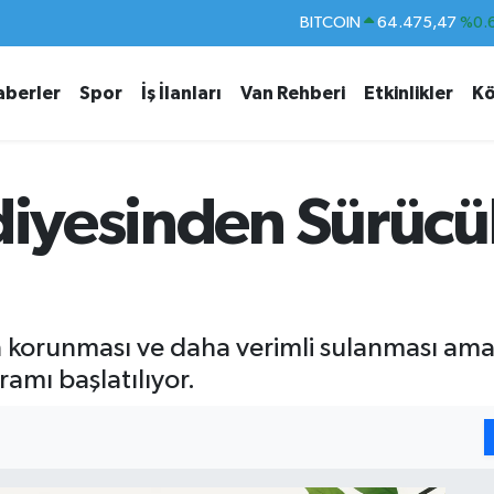
DOLAR
47,5971
%0.
EURO
55,1336
%0.
aberler
Spor
İş İlanları
Van Rehberi
Etkinlikler
Kö
STERLİN
64,2534
%0.
GRAM ALTIN
6527.85
%0.
BİST100
13.703
ediyesinden Sürücü
BITCOIN
64.475,47
%0.
ın korunması ve daha verimli sulanması ama
amı başlatılıyor.