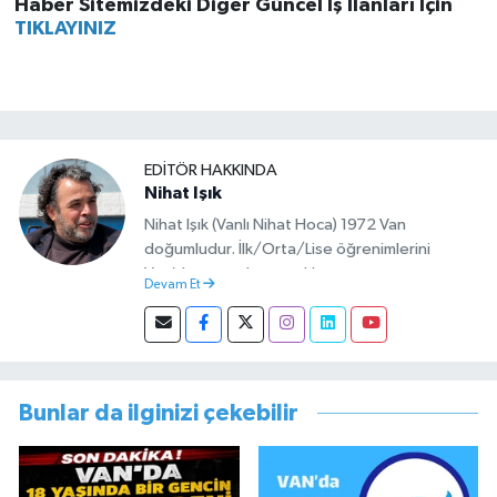
Haber Sitemizdeki Diğer Güncel İş İlanları İçin
TIKLAYINIZ
EDITÖR HAKKINDA
Nihat Işık
Nihat Işık (Vanlı Nihat Hoca) 1972 Van
doğumludur. İlk/Orta/Lise öğrenimlerini
Van’da tamamlamıştır. Hacettepe mezunu
Devam Et
olup Van’da köy öğretmeni olarak memuriyete
başlamıştır. Asteğmen olarak yaptığı vatani
görevi dönüşü Van Sosyal Hizmetler İl
Müdürlüğünde Sosyal Hizmet Uzmanı olarak
çalışmıştır. En son Çocuk Evleri Müdürlüğü
Bunlar da ilginizi çekebilir
görevini yürütürken istifa edip sosyal medyayı
tercih etmiştir.