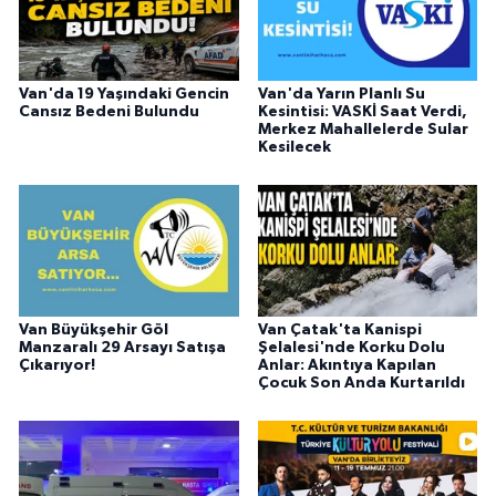
Van'da 19 Yaşındaki Gencin
Van'da Yarın Planlı Su
Cansız Bedeni Bulundu
Kesintisi: VASKİ Saat Verdi,
Merkez Mahallelerde Sular
Kesilecek
Van Büyükşehir Göl
Van Çatak'ta Kanispi
Manzaralı 29 Arsayı Satışa
Şelalesi'nde Korku Dolu
Çıkarıyor!
Anlar: Akıntıya Kapılan
Çocuk Son Anda Kurtarıldı