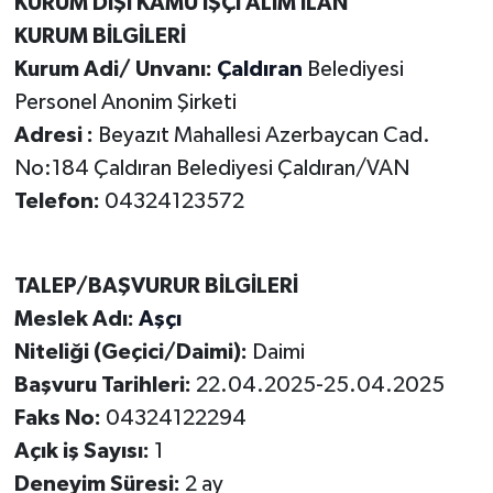
KURUM DIŞI KAMU İŞÇİ ALIM İLAN
KURUM BİLGİLERİ
Kurum Adi/ Unvanı:
Çaldıran
Belediyesi
Personel Anonim Şirketi
Adresi :
Beyazıt Mahallesi Azerbaycan Cad.
No:184 Çaldıran Belediyesi Çaldıran/VAN
Telefon:
04324123572
TALEP/BAŞVURUR BİLGİLERİ
Meslek Adı:
Aşçı
Niteliği (Geçici/Daimi):
Daimi
Başvuru Tarihleri:
22.04.2025-25.04.2025
Faks No:
04324122294
Açık iş Sayısı:
1
Deneyim Süresi:
2 ay