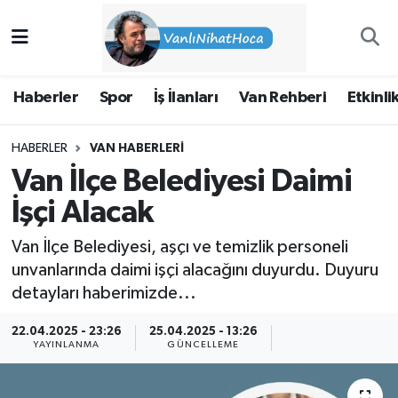
Haberler
İpekyolu Nöbetçi Eczaneler
Haberler
Spor
İş İlanları
Van Rehberi
Etkinli
Spor
İpekyolu Hava Durumu
HABERLER
VAN HABERLERI
İş İlanları
İpekyolu Trafik Yoğunluk Haritası
Van İlçe Belediyesi Daimi
Van Rehberi
Süper Lig Puan Durumu ve Fikstür
İşçi Alacak
Van İlçe Belediyesi, aşçı ve temizlik personeli
Etkinlikler
Tüm Manşetler
unvanlarında daimi işçi alacağını duyurdu. Duyuru
detayları haberimizde...
Köşe Yazıları
Son Dakika Haberleri
22.04.2025 - 23:26
25.04.2025 - 13:26
Hakkımda
Haber Arşivi
YAYINLANMA
GÜNCELLEME