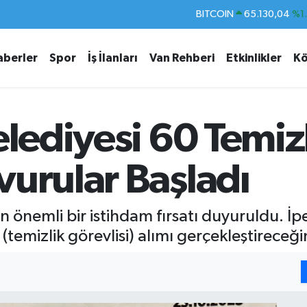
DOLAR
47,7106
%0.
EURO
55,1652
%0.
aberler
Spor
İş İlanları
Van Rehberi
Etkinlikler
Kö
STERLİN
64,4046
%0.
GRAM ALTIN
6618.49
%2.
BİST100
13.773
%-
lediyesi 60 Temizli
BITCOIN
65.130,04
%1
vurular Başladı
n önemli bir istihdam fırsatı duyuruldu. İp
 (temizlik görevlisi) alımı gerçekleştireceğin