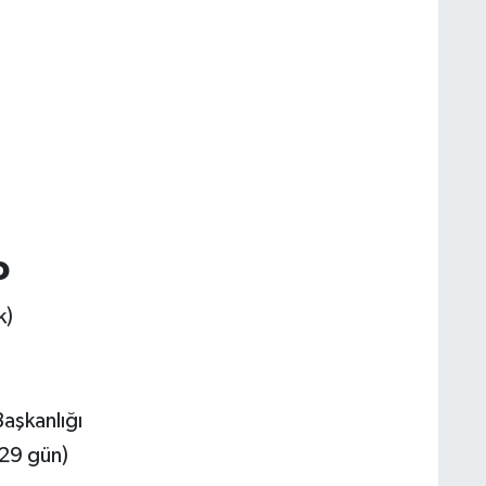
o
k)
aşkanlığı
 29 gün)