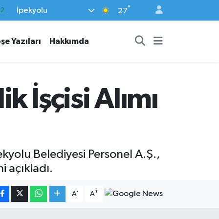
°
İpekyolu
17
27
27
şe Yazıları
Hakkımda
35
12
19
k İşçisi Alımı
.2
ekyolu Belediyesi Personel A.Ş.,
i açıkladı.
-
+
A
A