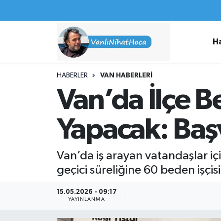
Haberler
İpekyolu Nöbetçi Eczaneler
H
Spor
İpekyolu Hava Durumu
HABERLER
VAN HABERLERI
İş İlanları
İpekyolu Trafik Yoğunluk Haritası
Van’da İlçe Be
Van Rehberi
Süper Lig Puan Durumu ve Fikstür
Yapacak: Baş
Etkinlikler
Tüm Manşetler
Van’da iş arayan vatandaşlar içi
Köşe Yazıları
Son Dakika Haberleri
geçici süreliğine 60 beden işçisi
Hakkımda
Haber Arşivi
15.05.2026 - 09:17
YAYINLANMA